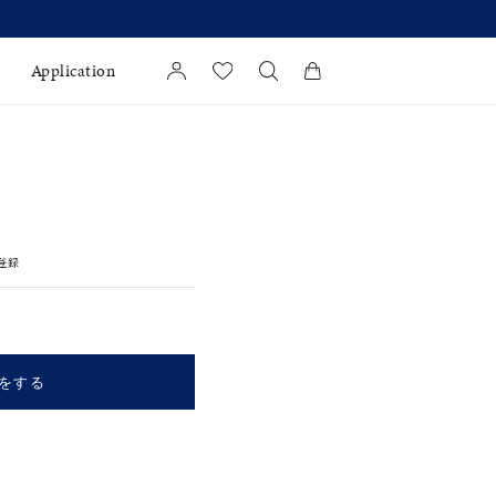
新
Application
カートに商品がありません。
l Jewelry
証
登録
ダルサービス
ダルリングの選び方
をする
キーワードで検索する