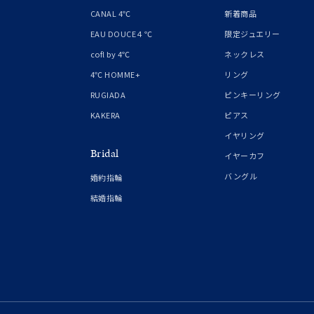
1月の
CANAL 4℃
新着商品
誕生石
7月の
EAU DOUCE４℃
限定ジュエリー
cofl by 4℃
ネックレス
しずく
4℃ HOMME+
リング
モチーフ
クロス
RUGIADA
ピンキーリング
KAKERA
ピアス
クリア
イヤリング
石の色
Bridal
レッド
イヤーカフ
バングル
婚約指輪
ファッションテイスト
フェミ
結婚指輪
着用シーン
オフィ
耳周り
コレクション
公式オ