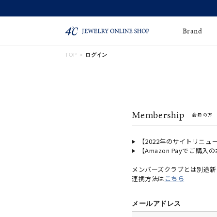
【価格改定のお知らせ 8月17日(月)より 】
Brand
TOP
ログイン
ネックレス
ネックレスチェー
Online Shop
ン
ピンキーリング
ピアス
ショッピングガイド
Membership
会員の方
よくあるご質問
イヤーカフ
ブレスレット
ペアブレスレット
ペアネックレス
【2022年のサイトリニュ
【Amazon Payでご購入
誕生石
限定ジュエリー
メンバーズクラブとは別途新
連携方法は
こちら
時計
ジュエリーポーチ
ブライダルリングはこ
メールアドレス
ちら