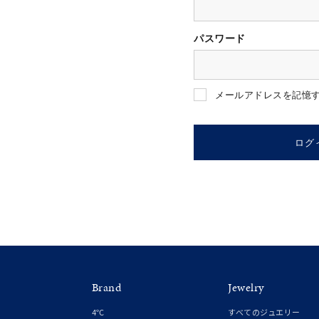
パスワード
人気検索キーワード
#ペア
メールアドレスを記憶
ブランド
ログ
カテゴリー
素材
プラチ
Brand
Jewelry
カラー
イエロ
4℃
すべてのジュエリー