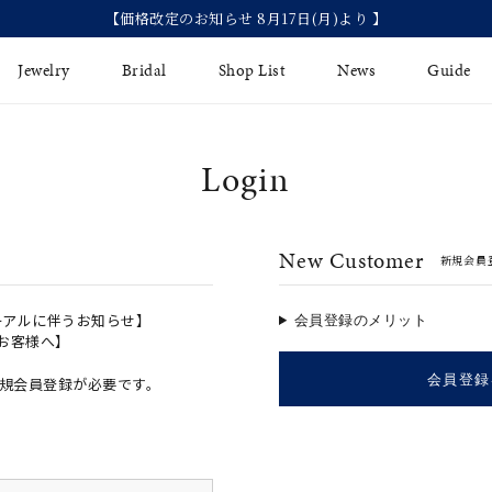
Jewelry
Bridal
Shop List
News
Guide
Login
リング
Fashion Jewelry
Brida
イヤリング
プレゼントガイド
永久保
New Customer
新規会員
ジュエリーケア
ブライ
バングル
法人のお客様
ブライ
ペアリング
ーアルに伴うお知らせ】
会員登録のメリット
のお客様へ】
すべてのアイテム
会員登録
規会員登録が必要です。
アジャスター