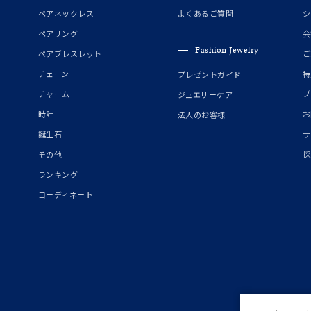
誕生石
2月の誕生石
3月の誕生石
4月の誕生石
5月の
ペアネックレス
よくあるご質問
シ
誕生石
8月の誕生石
9月の誕生石
10月の誕生石
11
ペアリング
会
Fashion Jewelry
ペアブレスレット
ご
リセット
絞り込んで検索する
ハート
一粒
三石
パヴェ
ライン
馬蹄
チェーン
特
プレゼントガイド
ダブルループ
星座
イニシャル
リボン
その他
チャーム
プ
ジュエリーケア
時計
お
法人のお客様
ホワイト
ピンク
パープル
ブルー
グリーン
誕生石
サ
マルチカラー
その他
採
ランキング
ニン
エレガント
カジュアル
フォーマル
モード
コーディネート
ス
ご褒美
記念日
誕生日
気分転換
デート
ジュエリー
腕周りジュエリー
ペアジュエリー
ベストセレ
ンラインショップ限定