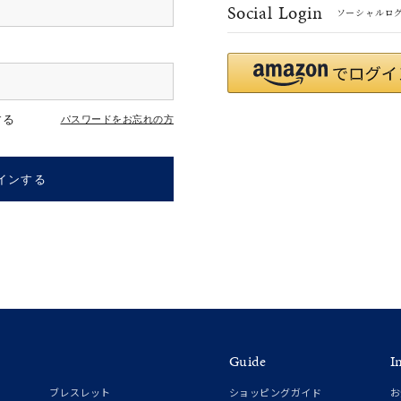
Social Login
ソーシャルロ
#ハーフエタニティリング
#エタニティ
#ダイヤモンド ネックレス
する
パスワードをお忘れの方
インする
ナ
K18
K10
K7
ゴールド
シルバー
ステ
Guide
I
ーカラー
ピンクカラー
ホワイトカラー
トリプルカラー
ブレスレット
ショッピングガイド
お