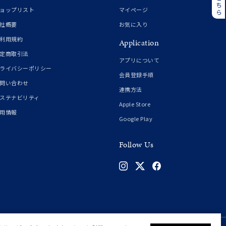
誕生石
6月の誕生石
ョップリスト
マイページ
月の誕生石
12月の誕生石
社概要
お気に入り
利用規約
Application
ムーン
フラワー
定商取引法
アプリについて
ライバシーポリシー
会員登録手順
問い合わせ
連携方法
イエロー
ブラウン
ステナビリティ
Apple Store
用情報
Google Play
シンプル
ユニセックス
Follow Us
結婚式
推し活
クション