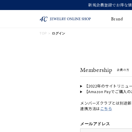
Brand
TOP
ログイン
ネックレス
ネックレスチェー
Online Shop
ン
ピンキーリング
ピアス
ショッピングガイド
Membership
会員の方
よくあるご質問
イヤーカフ
ブレスレット
ペアブレスレット
ペアネックレス
【2022年のサイトリニュ
【Amazon Payでご購入
誕生石
限定ジュエリー
メンバーズクラブとは別途新
連携方法は
こちら
時計
ジュエリーポーチ
ブライダルリングはこ
メールアドレス
ちら