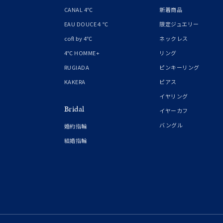
1月の
CANAL 4℃
新着商品
誕生石
7月の
EAU DOUCE４℃
限定ジュエリー
cofl by 4℃
ネックレス
しずく
4℃ HOMME+
リング
モチーフ
クロス
RUGIADA
ピンキーリング
KAKERA
ピアス
クリア
イヤリング
石の色
Bridal
レッド
イヤーカフ
バングル
婚約指輪
ファッションテイスト
フェミ
結婚指輪
着用シーン
オフィ
耳周り
コレクション
公式オ