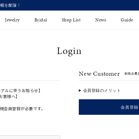
【価格改定のお知らせ 8月17日(月)より 】
Jewelry
Bridal
Shop List
News
Guide
Login
リング
Fashion Jewelry
Brida
イヤリング
プレゼントガイド
永久保
New Customer
新規会員
ジュエリーケア
ブライ
バングル
法人のお客様
ブライ
ペアリング
ーアルに伴うお知らせ】
会員登録のメリット
のお客様へ】
すべてのアイテム
会員登録
規会員登録が必要です。
アジャスター