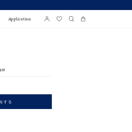
Application
カートに商品がありません。
l Jewelry
証
登録
ダルサービス
ダルリングの選び方
をする
キーワードで検索する