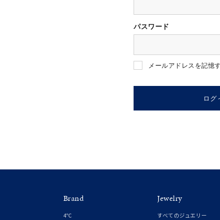
パスワード
人気検索キーワード
#ペア
メールアドレスを記憶
ブランド
ログ
カテゴリー
素材
プラチ
Brand
Jewelry
カラー
イエロ
4℃
すべてのジュエリー