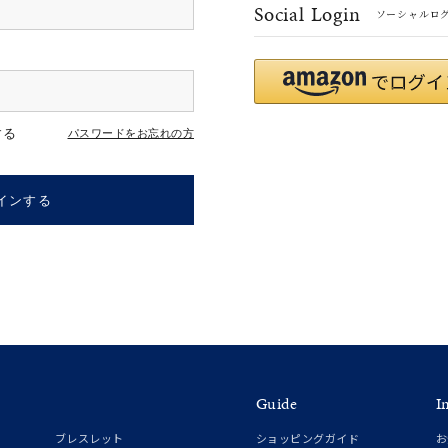
Social Login
ソーシャルロ
#eギフト
#ハーフエタニティリング
#刻印可
#メンズ ネックレス
する
パスワードをお忘れの方
インする
ナ
K18
K10
K7
ゴールド
シルバー
ステ
Guide
I
ーカラー
ピンクカラー
ホワイトカラー
トリプルカラー
ブレスレット
ショッピングガイド
お