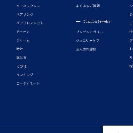
誕生石
2月の誕生石
3月の誕生石
4月の誕生石
5月の
ペアネックレス
よくあるご質問
シ
誕生石
8月の誕生石
9月の誕生石
10月の誕生石
11
ペアリング
会
Fashion Jewelry
ペアブレスレット
ご
リセット
絞り込んで検索する
ハート
一粒
三石
パヴェ
ライン
馬蹄
チェーン
特
プレゼントガイド
ダブルループ
星座
イニシャル
リボン
その他
チャーム
プ
ジュエリーケア
時計
お
法人のお客様
ホワイト
ピンク
パープル
ブルー
グリーン
誕生石
サ
マルチカラー
その他
採
ランキング
ニン
エレガント
カジュアル
フォーマル
モード
コーディネート
ス
ご褒美
記念日
誕生日
気分転換
デート
ジュエリー
腕周りジュエリー
ペアジュエリー
ベストセレ
ンラインショップ限定