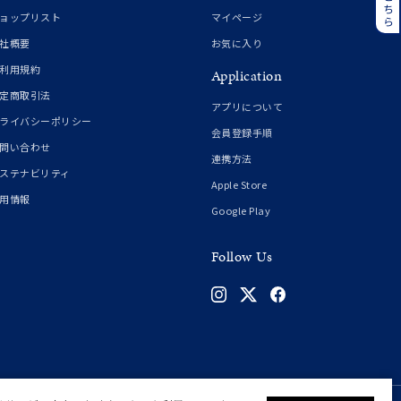
誕生石
6月の誕生石
ョップリスト
マイページ
月の誕生石
12月の誕生石
社概要
お気に入り
利用規約
Application
ムーン
フラワー
定商取引法
アプリについて
ライバシーポリシー
会員登録手順
問い合わせ
連携方法
イエロー
ブラウン
ステナビリティ
Apple Store
用情報
Google Play
シンプル
ユニセックス
Follow Us
結婚式
推し活
クション