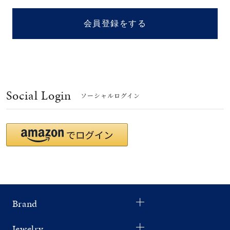
着用シーン
会員登録をする
コレクション
レディース
～
リングサイズ
Social Login
ソーシャルログイン
メンズ
～
リングサイズ
価格
¥0
¥400,
Brand
在庫
在庫ありのみ
すべて表示
Jewelry