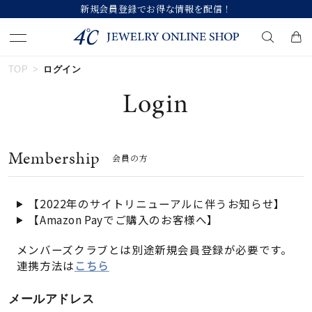
新規会員登録でお得な情報を配信！
TOP
ログイン
キーワードで検索する
Login
人気検索キーワード
Membership
会員の方
#summer
#ダイヤモンド ネックレス
#くまのプーさん
#ペア
#エタニティ
【2022年のサイトリニューアルに伴うお知らせ】
【Amazon Payでご購入のお客様へ】
ブランド
メンバーズクラブとは別途新規会員登録が必要です。
連携方法は
こちら
カテゴリー
すべてのジュエリー
メールアドレス