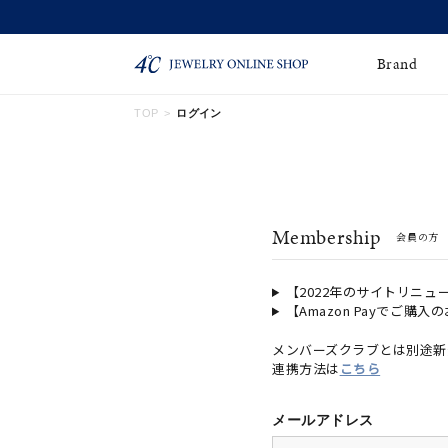
Brand
TOP
ログイン
ネックレス
ネックレスチェー
Online Shop
ン
ピンキーリング
ピアス
ショッピングガイド
Membership
会員の方
よくあるご質問
イヤーカフ
ブレスレット
ペアブレスレット
ペアネックレス
【2022年のサイトリニュ
【Amazon Payでご購入
誕生石
限定ジュエリー
メンバーズクラブとは別途新
連携方法は
こちら
時計
ジュエリーポーチ
ブライダルリングはこ
メールアドレス
ちら