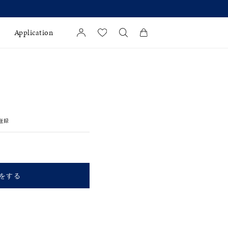
格改定のお知らせ 8月17日(月)より 】
Application
カートに商品がありません。
l Jewelry
証
登録
ダルサービス
ダルリングの選び方
をする
キーワードで検索する