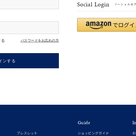
Social Login
ソーシャルロ
#ハーフエタニティリング
#エタニティ
#ダイヤモンド ネックレス
する
パスワードをお忘れの方
インする
ナ
K18
K10
K7
ゴールド
シルバー
ステ
Guide
I
ーカラー
ピンクカラー
ホワイトカラー
トリプルカラー
ブレスレット
ショッピングガイド
お