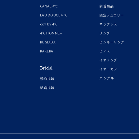
1月の
CANAL 4℃
新着商品
誕生石
7月の
EAU DOUCE４℃
限定ジュエリー
cofl by 4℃
ネックレス
しずく
4℃ HOMME+
リング
モチーフ
クロス
RUGIADA
ピンキーリング
KAKERA
ピアス
クリア
イヤリング
石の色
Bridal
レッド
イヤーカフ
バングル
婚約指輪
ファッションテイスト
フェミ
結婚指輪
着用シーン
オフィ
耳周り
コレクション
公式オ