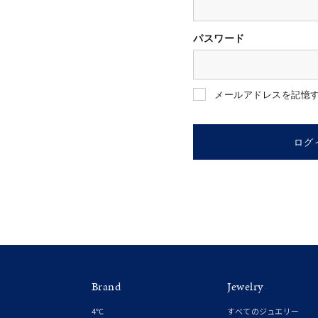
パスワード
人気検索キーワード
#ペア
メールアドレスを記憶
ブランド
ログ
カテゴリー
素材
プラチ
Brand
Jewelry
カラー
イエロ
4℃
すべてのジュエリー