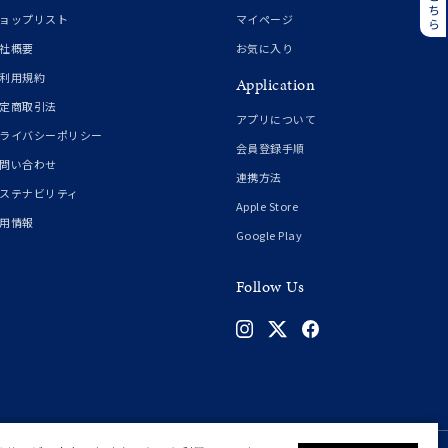
誕生石
6月の誕生石
ョップリスト
マイページ
月の誕生石
12月の誕生石
社概要
お気に入り
利用規約
Application
ムーン
フラワー
定商取引法
アプリについて
ライバシーポリシー
会員登録手順
問い合わせ
連携方法
イエロー
ブラウン
ステナビリティ
Apple Store
用情報
Google Play
シンプル
ユニセックス
Follow Us
結婚式
推し活
クション