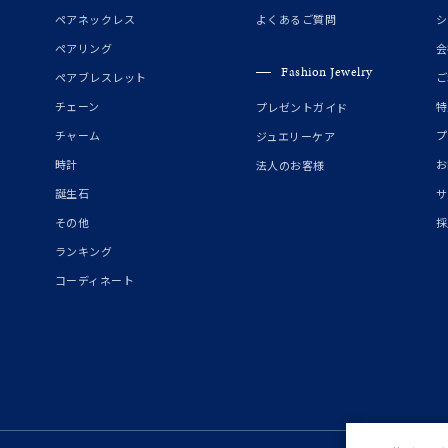
誕生石
2月の誕生石
3月の誕生石
4月の誕生石
5月の
ペアネックレス
よくあるご質問
シ
誕生石
8月の誕生石
9月の誕生石
10月の誕生石
11
ペアリング
会
Fashion Jewelry
ペアブレスレット
ご
リセット
絞り込んで検索する
ハート
一粒
三石
パヴェ
ライン
馬蹄
チェーン
特
プレゼントガイド
ダブルループ
星座
イニシャル
リボン
その他
チャーム
プ
ジュエリーケア
時計
お
法人のお客様
ホワイト
ピンク
パープル
ブルー
グリーン
誕生石
サ
マルチカラー
その他
採
ランキング
ニン
エレガント
カジュアル
フォーマル
モード
コーディネート
ス
ご褒美
記念日
誕生日
気分転換
デート
ジュエリー
腕周りジュエリー
ペアジュエリー
ベストセレ
ンラインショップ限定