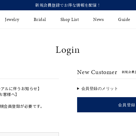
【価
Jewelry
Bridal
Shop List
News
Guide
Login
リング
Fashion Jewelry
Brida
イヤリング
プレゼントガイド
永久保
New Customer
新規会員
ジュエリーケア
ブライ
バングル
法人のお客様
ブライ
ペアリング
ーアルに伴うお知らせ】
会員登録のメリット
のお客様へ】
すべてのアイテム
会員登録
規会員登録が必要です。
アジャスター