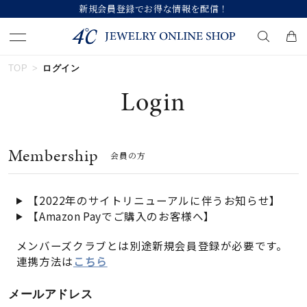
新規会員登録でお得な情報を配信！
TOP
ログイン
キーワードで検索する
Login
人気検索キーワード
Membership
会員の方
#ペア
#ハーフエタニティリング
#エタニティ
#ダイヤモンド ネックレス
#eギフト
【2022年のサイトリニューアルに伴うお知らせ】
【Amazon Payでご購入のお客様へ】
ブランド
メンバーズクラブとは別途新規会員登録が必要です。
連携方法は
こちら
カテゴリー
すべてのジュエリー
メールアドレス