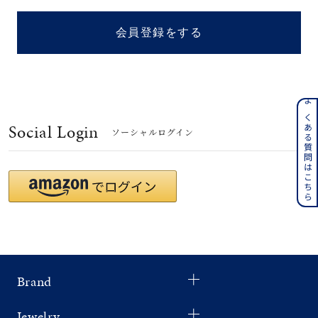
着用シーン
会員登録をする
コレクション
レディース
～
よくある質問はこちら
リングサイズ
Social Login
ソーシャルログイン
メンズ
～
リングサイズ
価格
¥0
¥400,
Brand
在庫
在庫ありのみ
すべて表示
Jewelry