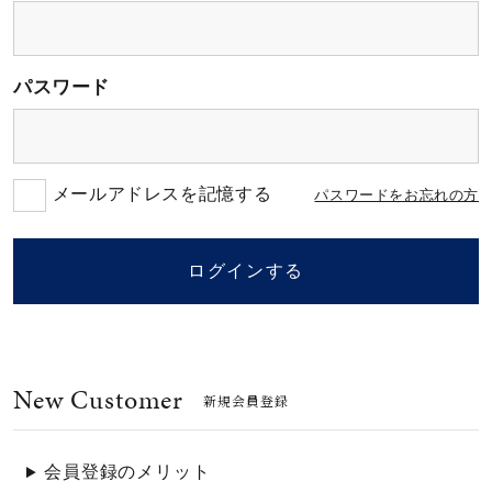
素材
パスワード
カラー
誕生石
メールアドレスを記憶する
パスワードをお忘れの方
モチーフ
ログインする
石の色
New Customer
ファッションテイス
新規会員登録
ト
会員登録のメリット