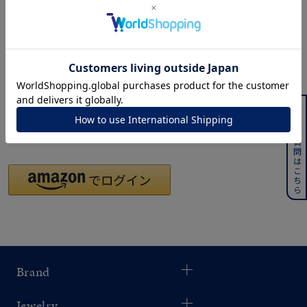
着用シーン
会員登録をする
コレクション
レディース
～
よくある質問はこちら
リングサイズ
Social Login
ソーシャルログイン
メンズ
～
リングサイズ
価格
¥0
¥400,
Brand
在庫
在庫ありのみ
すべて表示
Jewelry