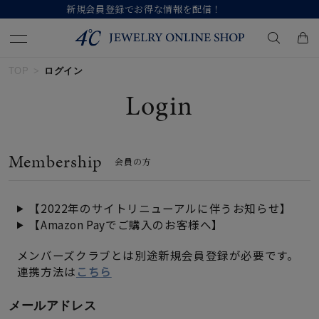
情報を配信！
【価格改定のお知らせ 8月1
TOP
ログイン
キーワードで検索する
Login
人気検索キーワード
Membership
会員の方
#ペア
#eギフト
#ハーフエタニティリング
#刻印可
#メンズ ネックレス
【2022年のサイトリニューアルに伴うお知らせ】
【Amazon Payでご購入のお客様へ】
ブランド
メンバーズクラブとは別途新規会員登録が必要です。
連携方法は
こちら
カテゴリー
すべてのジュエリー
メールアドレス