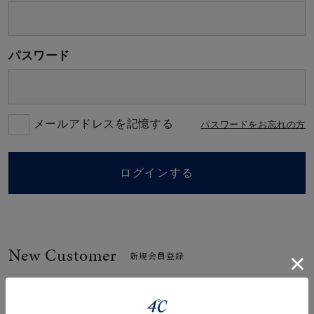
素材
パスワード
カラー
誕生石
メールアドレスを記憶する
パスワードをお忘れの方
モチーフ
ログインする
石の色
New Customer
ファッションテイス
新規会員登録
ト
会員登録のメリット