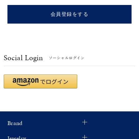
着用シーン
会員登録をする
コレクション
レディース
～
リングサイズ
Social Login
ソーシャルログイン
メンズ
～
リングサイズ
価格
¥0
¥400,
Brand
在庫
在庫ありのみ
すべて表示
Jewelry