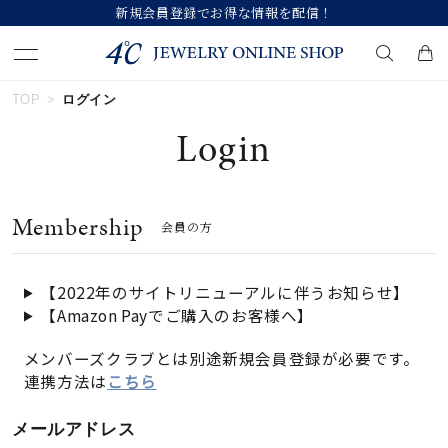
新規会員登録でお得な情報を配信！
TOP
ログイン
キーワードで検索する
Login
人気検索キーワード
Membership
会員の方
#ペア
#ハーフエタニティリング
#エタニティ
#ダイヤモンド ネックレス
#eギフト
【2022年のサイトリニューアルに伴うお知らせ】
【Amazon Payでご購入のお客様へ】
ブランド
メンバーズクラブとは別途新規会員登録が必要です。
連携方法は
こちら
カテゴリー
すべてのジュエリー
メールアドレス