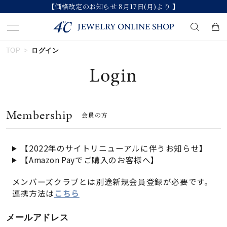
【価格改定のお知らせ 8月17日(月)より 】
TOP
ログイン
キーワードで検索する
Login
人気検索キーワード
Membership
会員の方
#ペア
#eギフト
#ハーフエタニティリング
#刻印可
#メンズ ネックレス
【2022年のサイトリニューアルに伴うお知らせ】
【Amazon Payでご購入のお客様へ】
ブランド
メンバーズクラブとは別途新規会員登録が必要です。
連携方法は
こちら
カテゴリー
すべてのジュエリー
メールアドレス