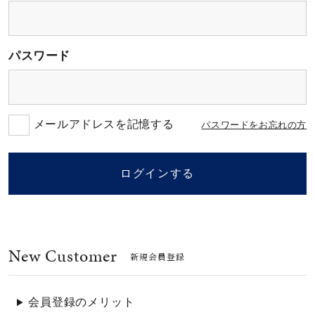
素材
パスワード
カラー
誕生石
メールアドレスを記憶する
パスワードをお忘れの方
モチーフ
ログインする
石の色
New Customer
ファッションテイス
新規会員登録
ト
会員登録のメリット