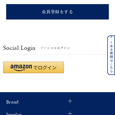
着用シーン
会員登録をする
コレクション
レディース
～
よくある質問はこちら
リングサイズ
Social Login
ソーシャルログイン
メンズ
～
リングサイズ
価格
¥0
¥400,
Brand
在庫
在庫ありのみ
すべて表示
Jewelry