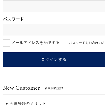
素材
パスワード
カラー
誕生石
メールアドレスを記憶する
パスワードをお忘れの方
モチーフ
ログインする
石の色
New Customer
ファッションテイス
新規会員登録
ト
会員登録のメリット