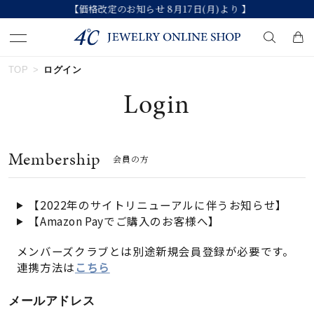
【価格改定のお知らせ 8月17日(月)より 】
TOP
ログイン
キーワードで検索する
Login
人気検索キーワード
Membership
会員の方
#ペア
#ハーフエタニティリング
#エタニティ
#ダイヤモンド ネックレス
#eギフト
【2022年のサイトリニューアルに伴うお知らせ】
【Amazon Payでご購入のお客様へ】
ブランド
メンバーズクラブとは別途新規会員登録が必要です。
連携方法は
こちら
カテゴリー
すべてのジュエリー
メールアドレス