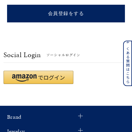
着用シーン
会員登録をする
コレクション
レディース
～
よくある質問はこちら
リングサイズ
Social Login
ソーシャルログイン
メンズ
～
リングサイズ
価格
¥0
¥400,
Brand
在庫
在庫ありのみ
すべて表示
Jewelry