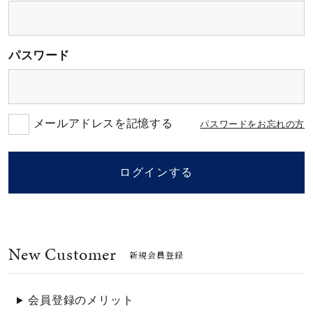
素材
パスワード
カラー
誕生石
メールアドレスを記憶する
パスワードをお忘れの方
モチーフ
ログインする
石の色
New Customer
ファッションテイス
新規会員登録
ト
会員登録のメリット