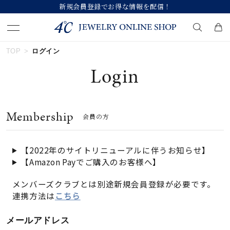
新規会員登録でお得な情報を配信！
TOP
ログイン
キーワードで検索する
Login
人気検索キーワード
Membership
会員の方
#summer
#ペア
#ダイヤモンド ネックレス
#エタニティ
#くまのプーさん
【2022年のサイトリニューアルに伴うお知らせ】
【Amazon Payでご購入のお客様へ】
ブランド
メンバーズクラブとは別途新規会員登録が必要です。
連携方法は
こちら
カテゴリー
すべてのジュエリー
メールアドレス