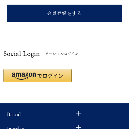
着用シーン
会員登録をする
コレクション
レディース
～
リングサイズ
Social Login
ソーシャルログイン
メンズ
～
リングサイズ
価格
¥0
¥400,
Brand
在庫
在庫ありのみ
すべて表示
Jewelry