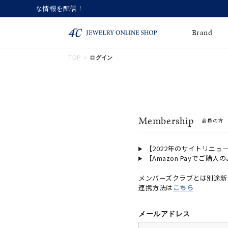
Brand
TOP
ログイン
ネックレス
ネックレスチェー
Online Shop
ン
ピンキーリング
ピアス
ショッピングガイド
Membership
会員の方
よくあるご質問
イヤーカフ
ブレスレット
ペアブレスレット
ペアネックレス
【2022年のサイトリニュ
【Amazon Payでご購入
誕生石
限定ジュエリー
メンバーズクラブとは別途新
連携方法は
こちら
時計
ジュエリーポーチ
ブライダルリングはこ
メールアドレス
ちら