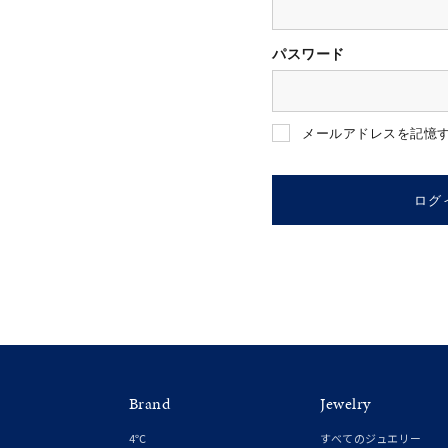
パスワード
人気検索キーワード
#ペア
メールアドレスを記憶
ブランド
ログ
カテゴリー
素材
プラチ
Brand
Jewelry
カラー
イエロ
4℃
すべてのジュエリー