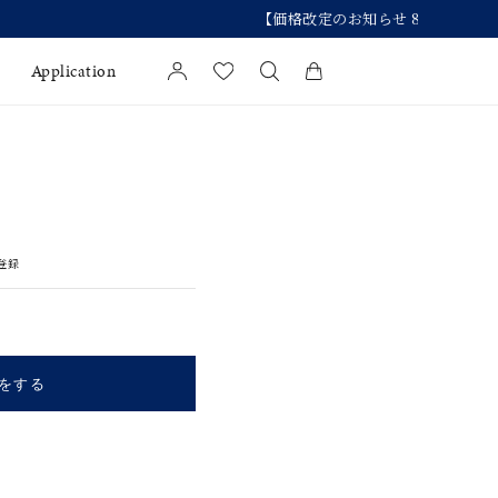
Application
カートに商品がありません。
l Jewelry
証
登録
ダルサービス
ダルリングの選び方
をする
キーワードで検索する