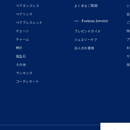
誕生石
2月の誕生石
3月の誕生石
4月の誕生石
5月の
ペアネックレス
よくあるご質問
シ
誕生石
8月の誕生石
9月の誕生石
10月の誕生石
11
ペアリング
会
Fashion Jewelry
ペアブレスレット
ご
リセット
絞り込んで検索する
ハート
一粒
三石
パヴェ
ライン
馬蹄
チェーン
特
プレゼントガイド
ダブルループ
星座
イニシャル
リボン
その他
チャーム
プ
ジュエリーケア
時計
お
法人のお客様
ホワイト
ピンク
パープル
ブルー
グリーン
誕生石
サ
マルチカラー
その他
採
ランキング
ニン
エレガント
カジュアル
フォーマル
モード
コーディネート
ス
ご褒美
記念日
誕生日
気分転換
デート
ジュエリー
腕周りジュエリー
ペアジュエリー
ベストセレ
ンラインショップ限定