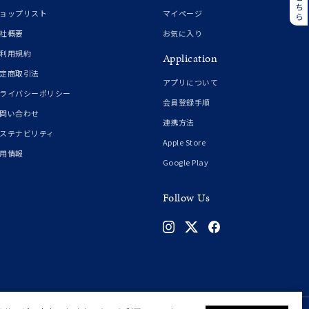
誕生石
6月の誕生石
ョップリスト
マイページ
月の誕生石
12月の誕生石
社概要
お気に入り
利用規約
Application
ムーン
フラワー
定商取引法
アプリについて
ライバシーポリシー
会員登録手順
問い合わせ
連携方法
イエロー
ブラウン
ステナビリティ
Apple Store
用情報
Google Play
シンプル
ユニセックス
Follow Us
結婚式
推し活
クション