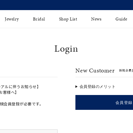
【価格改定のお知らせ 8月17日(月)より 】
Jewelry
Bridal
Shop List
News
Guide
Login
リング
Fashion Jewelry
Brida
イヤリング
プレゼントガイド
永久保
New Customer
新規会員
ジュエリーケア
ブライ
バングル
法人のお客様
ブライ
ペアリング
ーアルに伴うお知らせ】
会員登録のメリット
のお客様へ】
すべてのアイテム
会員登録
規会員登録が必要です。
アジャスター