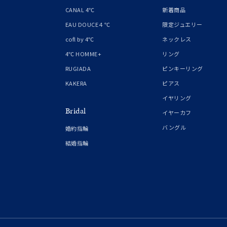
1月の
CANAL 4℃
新着商品
誕生石
7月の
EAU DOUCE４℃
限定ジュエリー
cofl by 4℃
ネックレス
しずく
4℃ HOMME+
リング
モチーフ
クロス
RUGIADA
ピンキーリング
KAKERA
ピアス
クリア
イヤリング
石の色
Bridal
レッド
イヤーカフ
バングル
婚約指輪
ファッションテイスト
フェミ
結婚指輪
着用シーン
オフィ
耳周り
コレクション
公式オ