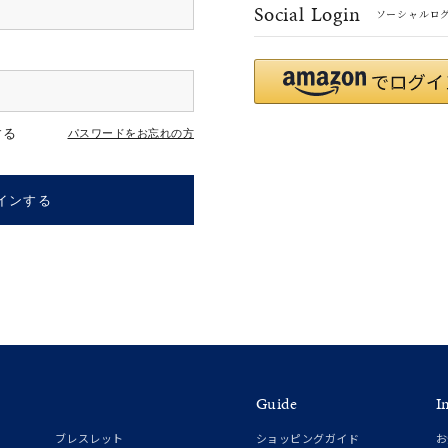
Social Login
ソーシャルロ
#eギフト
#ハーフエタニティリング
#刻印可
#メンズ ネックレス
する
パスワードをお忘れの方
インする
ナ
K18
K10
K7
ゴールド
シルバー
ステ
Guide
I
ーカラー
ピンクカラー
ホワイトカラー
トリプルカラー
ブレスレット
ショッピングガイド
お