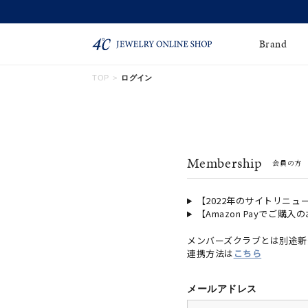
Brand
TOP
ログイン
ネックレス
ネックレスチェー
Online Shop
ン
ピンキーリング
ピアス
ショッピングガイド
Membership
会員の方
よくあるご質問
イヤーカフ
ブレスレット
ペアブレスレット
ペアネックレス
【2022年のサイトリニュ
【Amazon Payでご購入
誕生石
限定ジュエリー
メンバーズクラブとは別途新
連携方法は
こちら
時計
ジュエリーポーチ
ブライダルリングはこ
メールアドレス
ちら