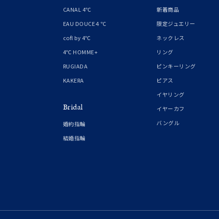
1月の
CANAL 4℃
新着商品
誕生石
7月の
EAU DOUCE４℃
限定ジュエリー
cofl by 4℃
ネックレス
しずく
4℃ HOMME+
リング
モチーフ
クロス
RUGIADA
ピンキーリング
KAKERA
ピアス
クリア
イヤリング
石の色
Bridal
レッド
イヤーカフ
バングル
婚約指輪
ファッションテイスト
フェミ
結婚指輪
着用シーン
オフィ
耳周り
コレクション
公式オ