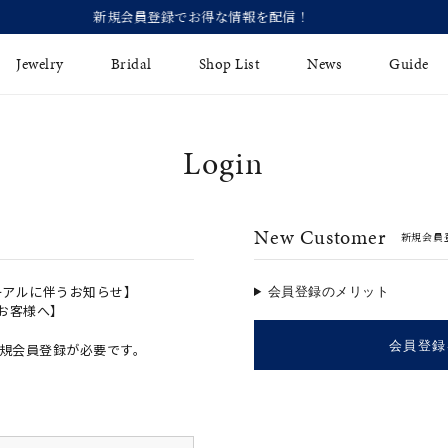
【価格改定のお知らせ 8月17日
Jewelry
Bridal
Shop List
News
Guide
Login
リング
Fashion Jewelry
Brida
イヤリング
プレゼントガイド
永久保
New Customer
新規会員
ジュエリーケア
ブライ
バングル
法人のお客様
ブライ
ペアリング
ーアルに伴うお知らせ】
会員登録のメリット
のお客様へ】
すべてのアイテム
会員登録
規会員登録が必要です。
アジャスター