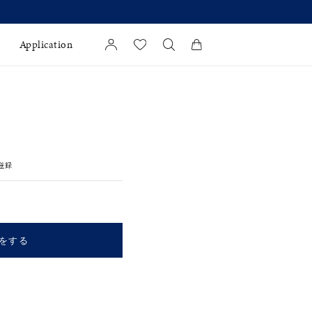
(月)より 】
Application
カートに商品がありません。
l Jewelry
証
登録
ダルサービス
ダルリングの選び方
をする
キーワードで検索する