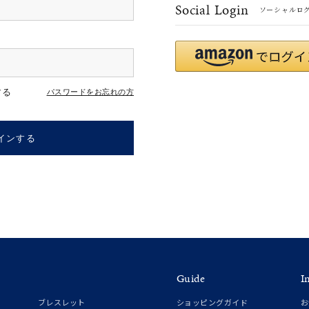
Social Login
ソーシャルロ
#ハーフエタニティリング
#エタニティ
#ダイヤモンド ネックレス
する
パスワードをお忘れの方
インする
ナ
K18
K10
K7
ゴールド
シルバー
ステ
Guide
I
ーカラー
ピンクカラー
ホワイトカラー
トリプルカラー
ブレスレット
ショッピングガイド
お