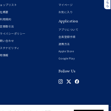
誕生石
6月の誕生石
ョップリスト
マイページ
月の誕生石
12月の誕生石
社概要
お気に入り
利用規約
Application
ムーン
フラワー
定商取引法
アプリについて
ライバシーポリシー
会員登録手順
問い合わせ
連携方法
イエロー
ブラウン
ステナビリティ
Apple Store
用情報
Google Play
シンプル
ユニセックス
Follow Us
結婚式
推し活
クション