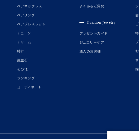
誕生石
2月の誕生石
3月の誕生石
4月の誕生石
5月の
ペアネックレス
よくあるご質問
シ
誕生石
8月の誕生石
9月の誕生石
10月の誕生石
11
ペアリング
会
Fashion Jewelry
ペアブレスレット
ご
リセット
絞り込んで検索する
ハート
一粒
三石
パヴェ
ライン
馬蹄
チェーン
特
プレゼントガイド
ダブルループ
星座
イニシャル
リボン
その他
チャーム
プ
ジュエリーケア
時計
お
法人のお客様
ホワイト
ピンク
パープル
ブルー
グリーン
誕生石
サ
マルチカラー
その他
採
ランキング
ニン
エレガント
カジュアル
フォーマル
モード
コーディネート
ス
ご褒美
記念日
誕生日
気分転換
デート
ジュエリー
腕周りジュエリー
ペアジュエリー
ベストセレ
ンラインショップ限定