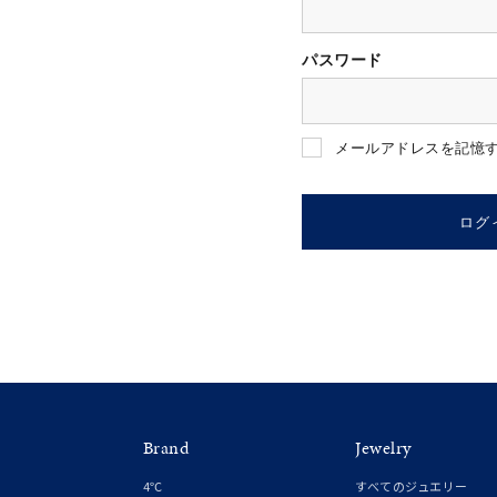
パスワード
人気検索キーワード
#ペア
メールアドレスを記憶
ブランド
ログ
カテゴリー
素材
プラチ
Brand
Jewelry
カラー
イエロ
4℃
すべてのジュエリー