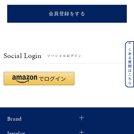
着用シーン
会員登録をする
コレクション
レディース
～
よくある質問はこちら
リングサイズ
Social Login
ソーシャルログイン
メンズ
～
リングサイズ
価格
¥0
¥400,
Brand
在庫
在庫ありのみ
すべて表示
Jewelry