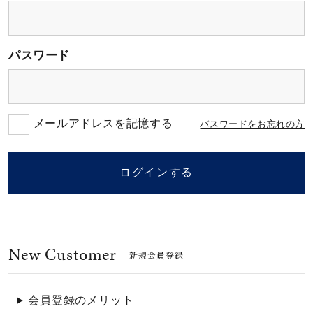
素材
パスワード
カラー
誕生石
メールアドレスを記憶する
パスワードをお忘れの方
モチーフ
ログインする
石の色
New Customer
ファッションテイス
新規会員登録
ト
会員登録のメリット