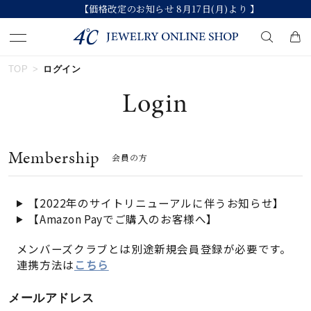
【価格改定のお知らせ 8月17日(月)より 】
TOP
ログイン
キーワードで検索する
Login
人気検索キーワード
Membership
会員の方
#summer
#ペア
#ダイヤモンド ネックレス
#エタニティ
#くまのプーさん
【2022年のサイトリニューアルに伴うお知らせ】
【Amazon Payでご購入のお客様へ】
ブランド
メンバーズクラブとは別途新規会員登録が必要です。
連携方法は
こちら
カテゴリー
すべてのジュエリー
メールアドレス