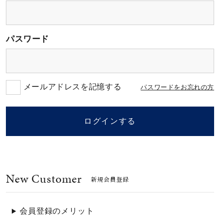
素材
パスワード
カラー
誕生石
メールアドレスを記憶する
パスワードをお忘れの方
モチーフ
ログインする
石の色
New Customer
ファッションテイス
新規会員登録
ト
会員登録のメリット