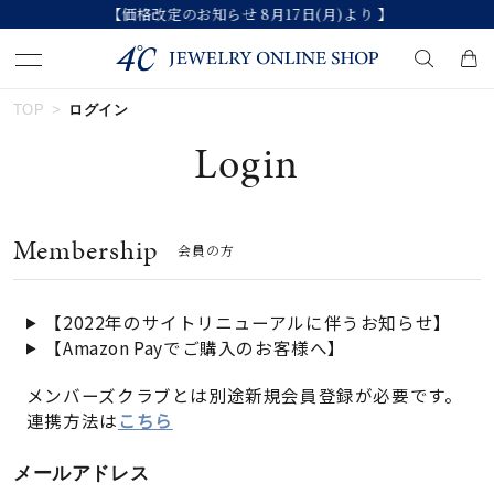
【価格改定のお知らせ 8月17日(月)より 】
TOP
ログイン
キーワードで検索する
Login
人気検索キーワード
Membership
会員の方
#ペア
#eギフト
#ハーフエタニティリング
#刻印可
#メンズ ネックレス
【2022年のサイトリニューアルに伴うお知らせ】
【Amazon Payでご購入のお客様へ】
ブランド
メンバーズクラブとは別途新規会員登録が必要です。
連携方法は
こちら
カテゴリー
すべてのジュエリー
メールアドレス