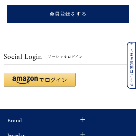
着用シーン
会員登録をする
コレクション
レディース
～
よくある質問はこちら
リングサイズ
Social Login
ソーシャルログイン
メンズ
～
リングサイズ
価格
¥0
¥400,
Brand
在庫
在庫ありのみ
すべて表示
Jewelry