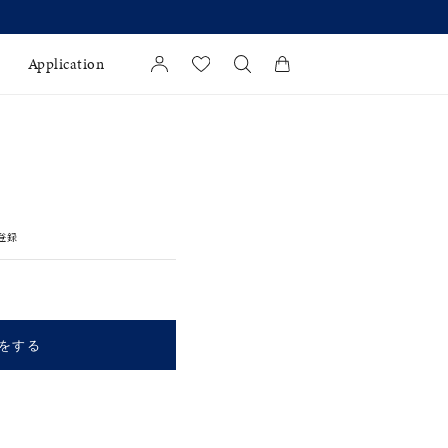
Application
カートに商品がありません。
l Jewelry
証
登録
ダルサービス
ダルリングの選び方
をする
キーワードで検索する