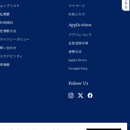
誕生石
6月の誕生石
ョップリスト
マイページ
月の誕生石
12月の誕生石
社概要
お気に入り
利用規約
Application
ムーン
フラワー
定商取引法
アプリについて
ライバシーポリシー
会員登録手順
問い合わせ
連携方法
イエロー
ブラウン
ステナビリティ
Apple Store
用情報
Google Play
シンプル
ユニセックス
Follow Us
結婚式
推し活
クション