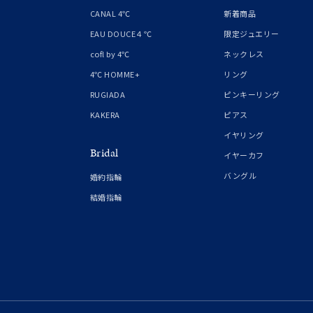
1月の
CANAL 4℃
新着商品
誕生石
7月の
EAU DOUCE４℃
限定ジュエリー
cofl by 4℃
ネックレス
しずく
4℃ HOMME+
リング
モチーフ
クロス
RUGIADA
ピンキーリング
KAKERA
ピアス
クリア
イヤリング
石の色
Bridal
レッド
イヤーカフ
バングル
婚約指輪
ファッションテイスト
フェミ
結婚指輪
着用シーン
オフィ
耳周り
コレクション
公式オ