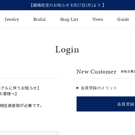
【価格改定のお知らせ 8月17日(月)より 】
Jewelry
Bridal
Shop List
News
Guide
Login
リング
Fashion Jewelry
Brida
イヤリング
プレゼントガイド
永久保
New Customer
新規会員
ジュエリーケア
ブライ
バングル
法人のお客様
ブライ
ペアリング
ーアルに伴うお知らせ】
会員登録のメリット
のお客様へ】
すべてのアイテム
会員登録
規会員登録が必要です。
アジャスター