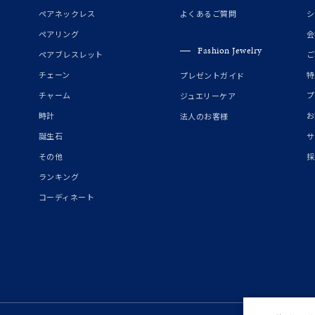
誕生石
2月の誕生石
3月の誕生石
4月の誕生石
5月の
ペアネックレス
よくあるご質問
シ
誕生石
8月の誕生石
9月の誕生石
10月の誕生石
11
ペアリング
会
Fashion Jewelry
ペアブレスレット
ご
リセット
絞り込んで検索する
ハート
一粒
三石
パヴェ
ライン
馬蹄
チェーン
特
プレゼントガイド
ダブルループ
星座
イニシャル
リボン
その他
チャーム
プ
ジュエリーケア
時計
お
法人のお客様
ホワイト
ピンク
パープル
ブルー
グリーン
誕生石
サ
マルチカラー
その他
採
ランキング
ニン
エレガント
カジュアル
フォーマル
モード
コーディネート
ス
ご褒美
記念日
誕生日
気分転換
デート
ジュエリー
腕周りジュエリー
ペアジュエリー
ベストセレ
ンラインショップ限定