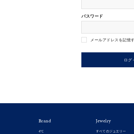
パスワード
人気検索キーワード
#summe
メールアドレスを記憶
ブランド
ログ
カテゴリー
素材
プラチ
Brand
Jewelry
カラー
イエロ
4℃
すべてのジュエリー