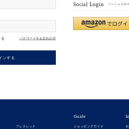
Social Login
ソーシャルロ
r
#ペア
#ダイヤモンド ネックレス
#エタニティ
#くまのプー
する
パスワードをお忘れの方
インする
ナ
K18
K10
K7
ゴールド
シルバー
ステ
Guide
I
ーカラー
ピンクカラー
ホワイトカラー
トリプルカラー
ブレスレット
ショッピングガイド
お