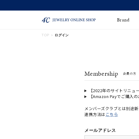
Brand
TOP
ログイン
ネックレス
ネックレスチェー
Online Shop
ン
ピンキーリング
ピアス
ショッピングガイド
Membership
会員の方
よくあるご質問
イヤーカフ
ブレスレット
ペアブレスレット
ペアネックレス
【2022年のサイトリニュ
【Amazon Payでご購入
誕生石
限定ジュエリー
メンバーズクラブとは別途新
連携方法は
こちら
時計
ジュエリーポーチ
ブライダルリングはこ
メールアドレス
ちら