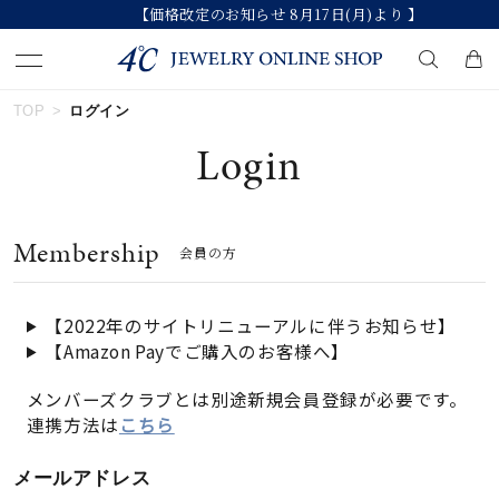
【価格改定のお知らせ 8月17日(月)より 】
TOP
ログイン
キーワードで検索する
Login
人気検索キーワード
Membership
会員の方
#ペア
#ハーフエタニティリング
#エタニティ
#ダイヤモンド ネックレス
#eギフト
【2022年のサイトリニューアルに伴うお知らせ】
【Amazon Payでご購入のお客様へ】
ブランド
メンバーズクラブとは別途新規会員登録が必要です。
連携方法は
こちら
カテゴリー
すべてのジュエリー
メールアドレス