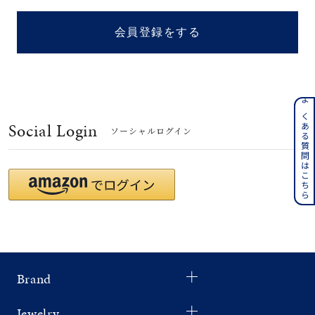
着用シーン
会員登録をする
コレクション
レディース
～
よくある質問はこちら
リングサイズ
Social Login
ソーシャルログイン
メンズ
～
リングサイズ
価格
¥0
¥400,
Brand
在庫
在庫ありのみ
すべて表示
Jewelry