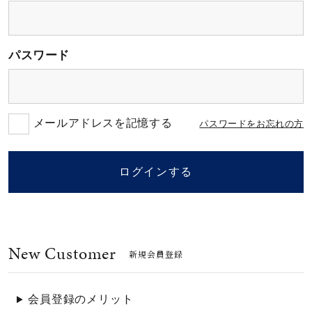
素材
パスワード
カラー
誕生石
メールアドレスを記憶する
パスワードをお忘れの方
モチーフ
ログインする
石の色
New Customer
ファッションテイス
新規会員登録
ト
会員登録のメリット