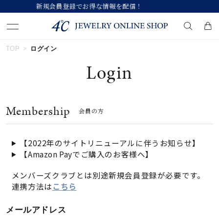
情報を配信！
【価格改定のお知らせ 8月1
TOP
ログイン
キーワードで検索する
Login
人気検索キーワード
Membership
会員の方
#summer
#ペア
#ダイヤモンド ネックレス
#エタニティ
#くまのプーさん
【2022年のサイトリニューアルに伴うお知らせ】
【Amazon Payでご購入のお客様へ】
ブランド
メンバーズクラブとは別途新規会員登録が必要です。
連携方法は
こちら
カテゴリー
すべてのジュエリー
メールアドレス