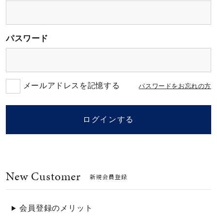
素材
パスワード
カラー
誕生石
メールアドレスを記憶する
パスワードをお忘れの方
モチーフ
ログインする
石の色
New Customer
ファッションテイス
新規会員登録
ト
会員登録のメリット