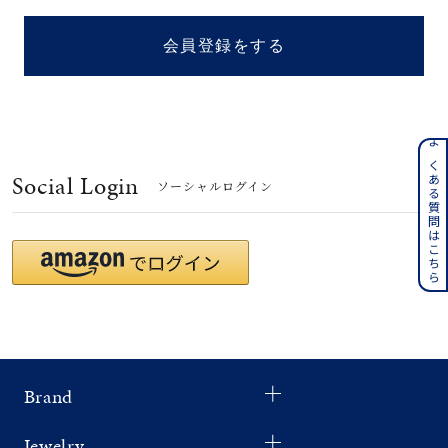
着用シーン
会員登録をする
コレクション
レディース
～
よくある質問はこちら
リングサイズ
Social Login
ソーシャルログイン
メンズ
～
リングサイズ
価格
¥0
¥400,
Brand
在庫
在庫ありのみ
すべて表示
Jewelry