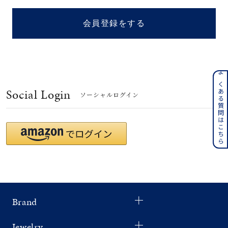
着用シーン
会員登録をする
コレクション
レディース
～
よくある質問はこちら
リングサイズ
Social Login
ソーシャルログイン
メンズ
～
リングサイズ
価格
¥0
¥400,
Brand
在庫
在庫ありのみ
すべて表示
Jewelry