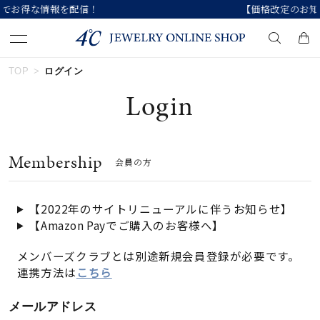
【価格改定のお知らせ 8月17日(月)より 】
TOP
ログイン
キーワードで検索する
Login
人気検索キーワード
Membership
会員の方
#summer
#ダイヤモンド ネックレス
#くまのプーさん
#ペア
#エタニティ
【2022年のサイトリニューアルに伴うお知らせ】
【Amazon Payでご購入のお客様へ】
ブランド
メンバーズクラブとは別途新規会員登録が必要です。
連携方法は
こちら
カテゴリー
すべてのジュエリー
メールアドレス