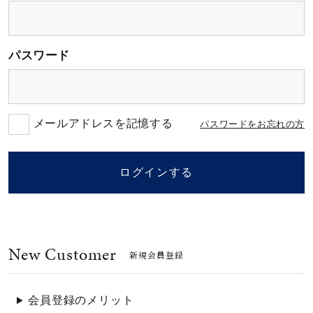
素材
パスワード
カラー
誕生石
メールアドレスを記憶する
パスワードをお忘れの方
モチーフ
ログインする
石の色
New Customer
ファッションテイス
新規会員登録
ト
会員登録のメリット