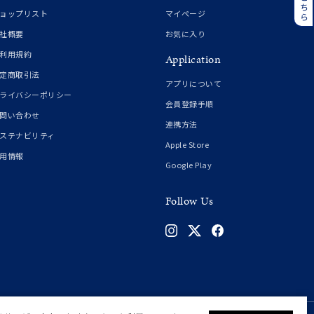
誕生石
6月の誕生石
ョップリスト
マイページ
月の誕生石
12月の誕生石
社概要
お気に入り
利用規約
Application
ムーン
フラワー
定商取引法
アプリについて
ライバシーポリシー
会員登録手順
問い合わせ
連携方法
イエロー
ブラウン
ステナビリティ
Apple Store
用情報
Google Play
シンプル
ユニセックス
Follow Us
結婚式
推し活
クション