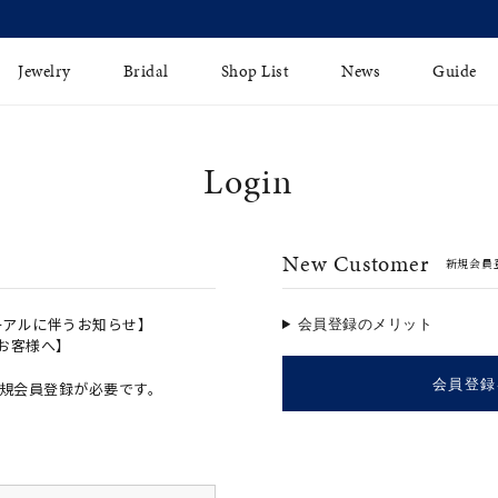
【価格改定のお知らせ 8月17日(月)より 】
Jewelry
Bridal
Shop List
News
Guide
Login
リング
Fashion Jewelry
Brida
イヤリング
プレゼントガイド
永久保
New Customer
新規会員
ジュエリーケア
ブライ
バングル
法人のお客様
ブライ
ペアリング
ーアルに伴うお知らせ】
会員登録のメリット
のお客様へ】
すべてのアイテム
会員登録
規会員登録が必要です。
アジャスター