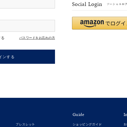
Social Login
ソーシャルロ
#eギフト
#ハーフエタニティリング
#刻印可
#メンズ ネックレス
する
パスワードをお忘れの方
インする
ナ
K18
K10
K7
ゴールド
シルバー
ステ
Guide
I
ーカラー
ピンクカラー
ホワイトカラー
トリプルカラー
ブレスレット
ショッピングガイド
お