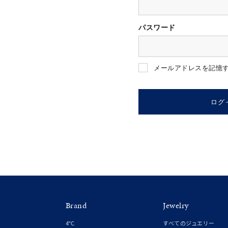
パスワード
人気検索キーワード
#ペア
メールアドレスを記憶
ブランド
ログ
カテゴリー
素材
プラチ
Brand
Jewelry
カラー
イエロ
4℃
すべてのジュエリー