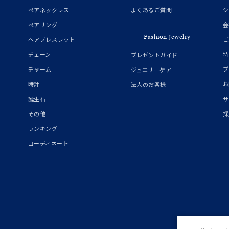
誕生石
2月の誕生石
3月の誕生石
4月の誕生石
5月の
ペアネックレス
よくあるご質問
シ
誕生石
8月の誕生石
9月の誕生石
10月の誕生石
11
ペアリング
会
Fashion Jewelry
ペアブレスレット
ご
リセット
絞り込んで検索する
ハート
一粒
三石
パヴェ
ライン
馬蹄
チェーン
特
プレゼントガイド
ダブルループ
星座
イニシャル
リボン
その他
チャーム
プ
ジュエリーケア
時計
お
法人のお客様
ホワイト
ピンク
パープル
ブルー
グリーン
誕生石
サ
マルチカラー
その他
採
ランキング
ニン
エレガント
カジュアル
フォーマル
モード
コーディネート
ス
ご褒美
記念日
誕生日
気分転換
デート
ジュエリー
腕周りジュエリー
ペアジュエリー
ベストセレ
ンラインショップ限定