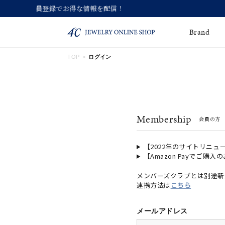
Brand
TOP
ログイン
ネックレス
ネックレスチェー
Online Shop
ン
ピンキーリング
ピアス
ショッピングガイド
Membership
会員の方
よくあるご質問
イヤーカフ
ブレスレット
ペアブレスレット
ペアネックレス
【2022年のサイトリニュ
【Amazon Payでご購入
誕生石
限定ジュエリー
メンバーズクラブとは別途新
連携方法は
こちら
時計
ジュエリーポーチ
ブライダルリングはこ
メールアドレス
ちら