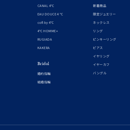
1月の
CANAL 4℃
新着商品
誕生石
7月の
EAU DOUCE４℃
限定ジュエリー
cofl by 4℃
ネックレス
しずく
4℃ HOMME+
リング
モチーフ
クロス
RUGIADA
ピンキーリング
KAKERA
ピアス
クリア
イヤリング
石の色
Bridal
レッド
イヤーカフ
バングル
婚約指輪
ファッションテイスト
フェミ
結婚指輪
着用シーン
オフィ
耳周り
コレクション
公式オ