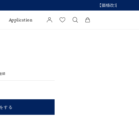
Application
カートに商品がありません。
l Jewelry
証
登録
ダルサービス
ダルリングの選び方
をする
キーワードで検索する