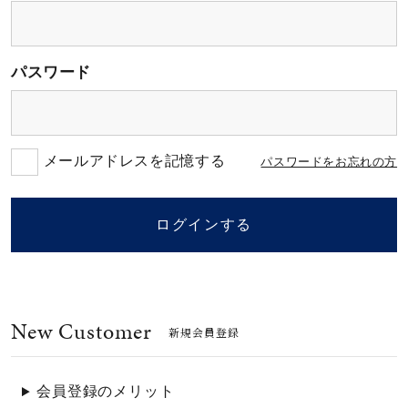
素材
パスワード
カラー
誕生石
メールアドレスを記憶する
パスワードをお忘れの方
モチーフ
ログインする
石の色
New Customer
ファッションテイス
新規会員登録
ト
会員登録のメリット