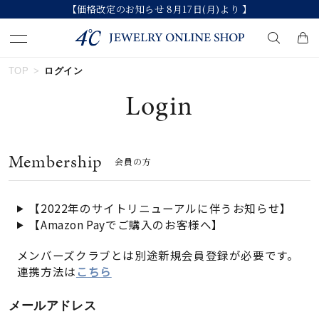
【価格改定のお知らせ 8月17日(月)より 】
TOP
ログイン
キーワードで検索する
Login
人気検索キーワード
Membership
会員の方
#ペア
#ハーフエタニティリング
#エタニティ
#ダイヤモンド ネックレス
#eギフト
【2022年のサイトリニューアルに伴うお知らせ】
【Amazon Payでご購入のお客様へ】
ブランド
メンバーズクラブとは別途新規会員登録が必要です。
連携方法は
こちら
カテゴリー
すべてのジュエリー
メールアドレス