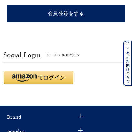
着用シーン
会員登録をする
コレクション
レディース
～
よくある質問はこちら
リングサイズ
Social Login
ソーシャルログイン
メンズ
～
リングサイズ
価格
¥0
¥400,
Brand
在庫
在庫ありのみ
すべて表示
Jewelry