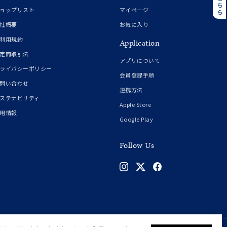
誕生石
6月の誕生石
ョップリスト
マイページ
月の誕生石
12月の誕生石
社概要
お気に入り
利用規約
Application
ムーン
フラワー
定商取引法
アプリについて
ライバシーポリシー
会員登録手順
問い合わせ
連携方法
イエロー
ブラウン
ステナビリティ
Apple Store
用情報
Google Play
シンプル
ユニセックス
Follow Us
結婚式
推し活
クション