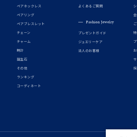
誕生石
2月の誕生石
3月の誕生石
4月の誕生石
5月の
ペアネックレス
よくあるご質問
シ
誕生石
8月の誕生石
9月の誕生石
10月の誕生石
11
ペアリング
会
Fashion Jewelry
ペアブレスレット
ご
リセット
絞り込んで検索する
ハート
一粒
三石
パヴェ
ライン
馬蹄
チェーン
特
プレゼントガイド
ダブルループ
星座
イニシャル
リボン
その他
チャーム
プ
ジュエリーケア
時計
お
法人のお客様
ホワイト
ピンク
パープル
ブルー
グリーン
誕生石
サ
マルチカラー
その他
採
ランキング
ニン
エレガント
カジュアル
フォーマル
モード
コーディネート
ス
ご褒美
記念日
誕生日
気分転換
デート
ジュエリー
腕周りジュエリー
ペアジュエリー
ベストセレ
ンラインショップ限定