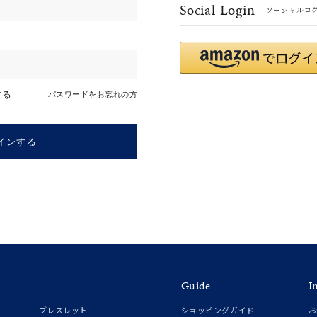
Social Login
ソーシャルロ
r
#ペア
#ダイヤモンド ネックレス
#エタニティ
#くまのプー
する
パスワードをお忘れの方
インする
ナ
K18
K10
K7
ゴールド
シルバー
ステ
Guide
I
ーカラー
ピンクカラー
ホワイトカラー
トリプルカラー
ブレスレット
ショッピングガイド
お