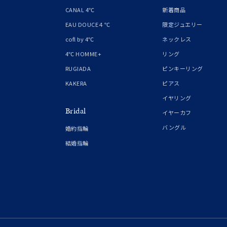
1月の
CANAL 4℃
新着商品
誕生石
7月の
EAU DOUCE４℃
限定ジュエリー
cofl by 4℃
ネックレス
しずく
4℃ HOMME+
リング
モチーフ
クロス
RUGIADA
ピンキーリング
KAKERA
ピアス
クリア
イヤリング
石の色
Bridal
レッド
イヤーカフ
バングル
婚約指輪
ファッションテイスト
フェミ
結婚指輪
着用シーン
オフィ
耳周り
コレクション
公式オ