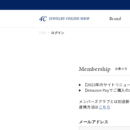
Brand
TOP
ログイン
ネックレス
ネックレスチェー
Online Shop
ン
ピンキーリング
ピアス
ショッピングガイド
Membership
会員の方
よくあるご質問
イヤーカフ
ブレスレット
ペアブレスレット
ペアネックレス
【2022年のサイトリニュ
【Amazon Payでご購入
誕生石
限定ジュエリー
メンバーズクラブとは別途新
連携方法は
こちら
時計
ジュエリーポーチ
ブライダルリングはこ
メールアドレス
ちら