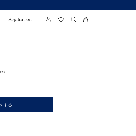
Application
カートに商品がありません。
l Jewelry
証
登録
ダルサービス
ダルリングの選び方
をする
キーワードで検索する