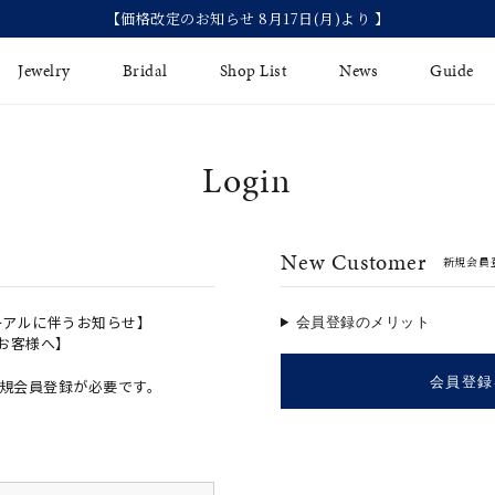
【価格改定のお知らせ 8月17日(月)より 】
Jewelry
Bridal
Shop List
News
Guide
Login
リング
Fashion Jewelry
Brida
イヤリング
プレゼントガイド
永久保
New Customer
新規会員
ジュエリーケア
ブライ
バングル
法人のお客様
ブライ
ペアリング
ーアルに伴うお知らせ】
会員登録のメリット
のお客様へ】
すべてのアイテム
会員登録
規会員登録が必要です。
アジャスター