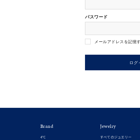
パスワード
人気検索キーワード
#summe
メールアドレスを記憶
ブランド
ログ
カテゴリー
素材
プラチ
Brand
Jewelry
カラー
イエロ
4℃
すべてのジュエリー