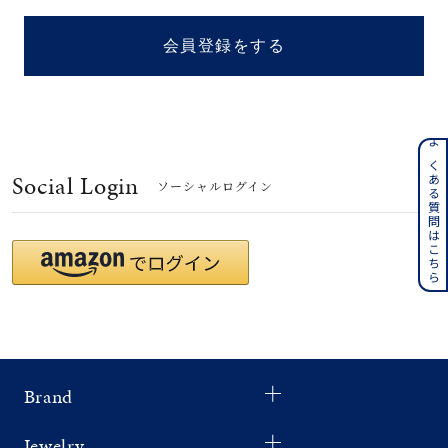
着用シーン
会員登録をする
コレクション
レディース
～
よくある質問はこちら
リングサイズ
Social Login
ソーシャルログイン
メンズ
～
リングサイズ
価格
¥0
¥400,
Brand
在庫
在庫ありのみ
すべて表示
Jewelry