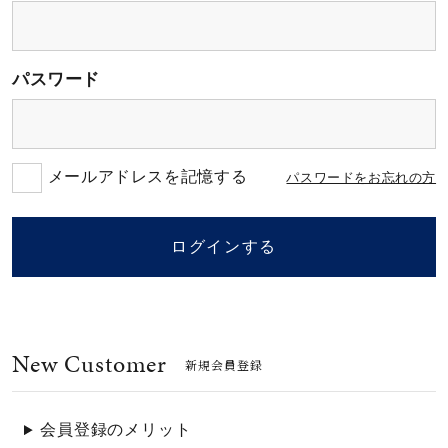
素材
パスワード
カラー
誕生石
メールアドレスを記憶する
パスワードをお忘れの方
モチーフ
ログインする
石の色
New Customer
ファッションテイス
新規会員登録
ト
会員登録のメリット