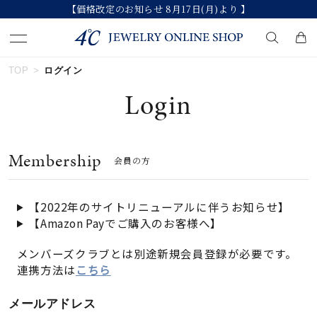
【価格改定のお知らせ 8月17日(月)より 】
TOP
ログイン
キーワードで検索する
Login
人気検索キーワード
Membership
会員の方
#ペア
#ハーフエタニティリング
#エタニティ
#ダイヤモンド ネックレス
#eギフト
【2022年のサイトリニューアルに伴うお知らせ】
【Amazon Payでご購入のお客様へ】
ブランド
メンバーズクラブとは別途新規会員登録が必要です。
連携方法は
こちら
カテゴリー
すべてのジュエリー
メールアドレス