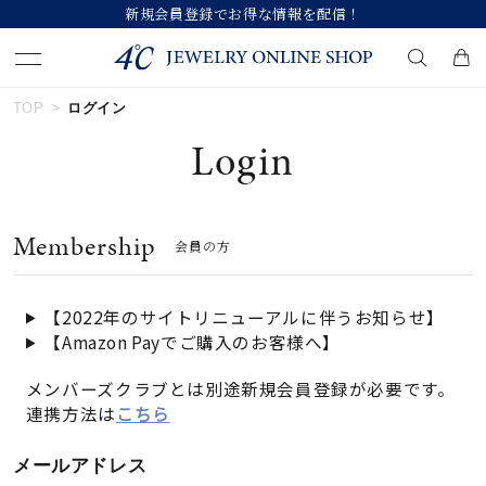
新規会員登録でお得な情報を配信！
TOP
ログイン
キーワードで検索する
Login
人気検索キーワード
Membership
会員の方
#ペア
#ハーフエタニティリング
#エタニティ
#ダイヤモンド ネックレス
#eギフト
【2022年のサイトリニューアルに伴うお知らせ】
【Amazon Payでご購入のお客様へ】
ブランド
メンバーズクラブとは別途新規会員登録が必要です。
連携方法は
こちら
カテゴリー
すべてのジュエリー
メールアドレス