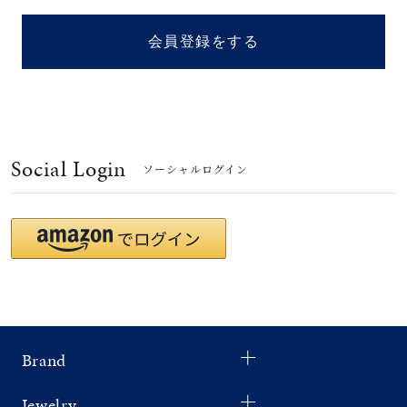
着用シーン
会員登録をする
コレクション
レディース
～
リングサイズ
Social Login
ソーシャルログイン
メンズ
～
リングサイズ
価格
¥0
¥400,
Brand
在庫
在庫ありのみ
すべて表示
Jewelry