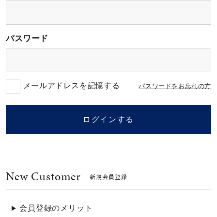
素材
パスワード
カラー
誕生石
メールアドレスを記憶する
パスワードをお忘れの方
モチーフ
ログインする
石の色
New Customer
ファッションテイス
新規会員登録
ト
会員登録のメリット