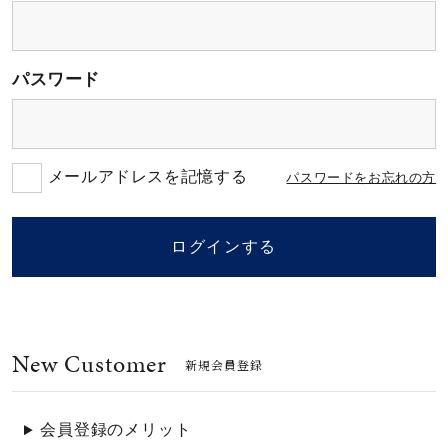
素材
パスワード
カラー
誕生石
メールアドレスを記憶する
パスワードをお忘れの方
モチーフ
ログインする
石の色
New Customer
ファッションテイス
新規会員登録
ト
会員登録のメリット