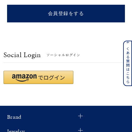
着用シーン
会員登録をする
コレクション
レディース
～
よくある質問はこちら
リングサイズ
Social Login
ソーシャルログイン
メンズ
～
リングサイズ
価格
¥0
¥400,
Brand
在庫
在庫ありのみ
すべて表示
Jewelry