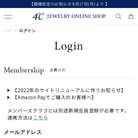
【価格改定のお知らせ 8月17日(月)より 】
TOP
ログイン
キーワードで検索する
Login
人気検索キーワード
Membership
会員の方
#ペア
#eギフト
#ハーフエタニティリング
#刻印可
#メンズ ネックレス
【2022年のサイトリニューアルに伴うお知らせ】
【Amazon Payでご購入のお客様へ】
ブランド
メンバーズクラブとは別途新規会員登録が必要です。
連携方法は
こちら
カテゴリー
すべてのジュエリー
メールアドレス