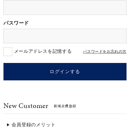
素材
パスワード
カラー
誕生石
メールアドレスを記憶する
パスワードをお忘れの方
モチーフ
ログインする
石の色
New Customer
ファッションテイス
新規会員登録
ト
会員登録のメリット