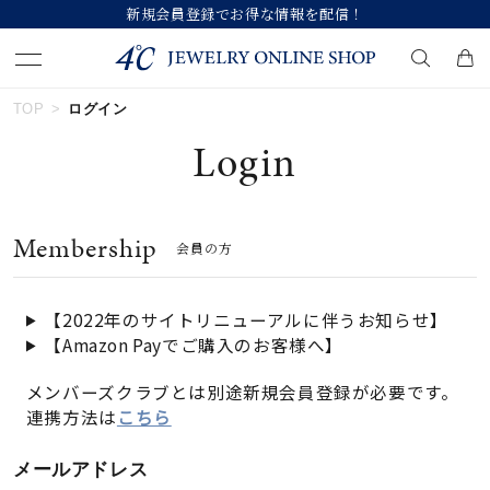
新規会員登録でお得な情報を配信！
TOP
ログイン
キーワードで検索する
Login
人気検索キーワード
Membership
会員の方
#ペア
#ハーフエタニティリング
#エタニティ
#ダイヤモンド ネックレス
#eギフト
【2022年のサイトリニューアルに伴うお知らせ】
【Amazon Payでご購入のお客様へ】
ブランド
メンバーズクラブとは別途新規会員登録が必要です。
連携方法は
こちら
カテゴリー
すべてのジュエリー
メールアドレス