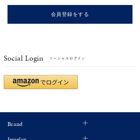
着用シーン
会員登録をする
コレクション
レディース
～
リングサイズ
Social Login
ソーシャルログイン
メンズ
～
リングサイズ
価格
¥0
¥400,
Brand
在庫
在庫ありのみ
すべて表示
Jewelry