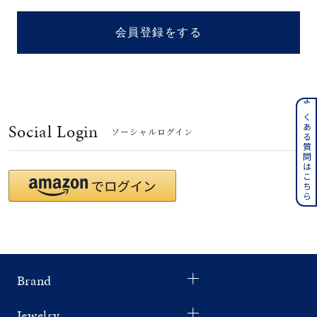
着用シーン
会員登録をする
コレクション
レディース
～
よくある質問はこちら
リングサイズ
Social Login
ソーシャルログイン
メンズ
～
リングサイズ
価格
¥0
¥400,
Brand
在庫
在庫ありのみ
すべて表示
Jewelry