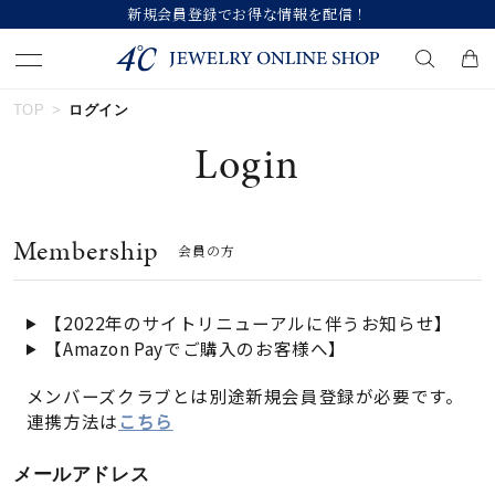
新規会員登録でお得な情報を配信！
【
TOP
ログイン
キーワードで検索する
Login
人気検索キーワード
Membership
会員の方
#summer
#ペア
#ダイヤモンド ネックレス
#エタニティ
#くまのプーさん
【2022年のサイトリニューアルに伴うお知らせ】
【Amazon Payでご購入のお客様へ】
ブランド
メンバーズクラブとは別途新規会員登録が必要です。
連携方法は
こちら
カテゴリー
すべてのジュエリー
メールアドレス