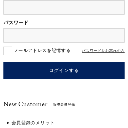
素材
パスワード
カラー
誕生石
メールアドレスを記憶する
パスワードをお忘れの方
モチーフ
ログインする
石の色
New Customer
ファッションテイス
新規会員登録
ト
会員登録のメリット