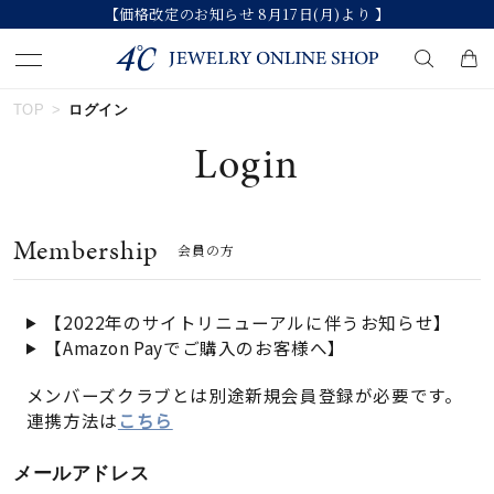
【価格改定のお知らせ 8月17日(月)より 】
TOP
ログイン
キーワードで検索する
Login
人気検索キーワード
Membership
会員の方
#ペア
#ハーフエタニティリング
#エタニティ
#ダイヤモンド ネックレス
#eギフト
【2022年のサイトリニューアルに伴うお知らせ】
【Amazon Payでご購入のお客様へ】
ブランド
メンバーズクラブとは別途新規会員登録が必要です。
連携方法は
こちら
カテゴリー
すべてのジュエリー
メールアドレス