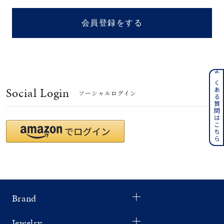
着用シーン
会員登録をする
コレクション
レディース
～
よくある質問はこちら
リングサイズ
Social Login
ソーシャルログイン
メンズ
～
リングサイズ
価格
¥0
¥400,
Brand
在庫
在庫ありのみ
すべて表示
Jewelry