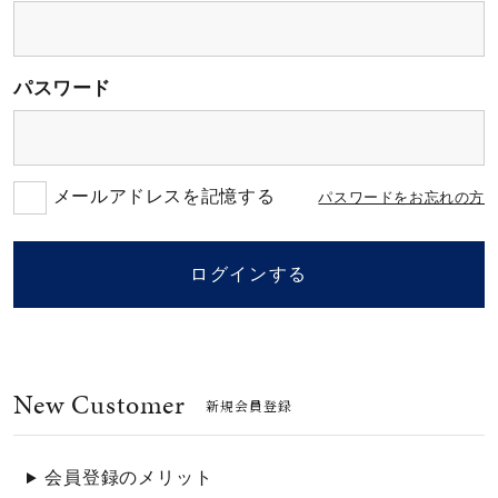
素材
パスワード
カラー
誕生石
メールアドレスを記憶する
パスワードをお忘れの方
モチーフ
ログインする
石の色
New Customer
ファッションテイス
新規会員登録
ト
会員登録のメリット