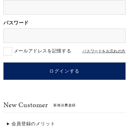
素材
パスワード
カラー
誕生石
メールアドレスを記憶する
パスワードをお忘れの方
モチーフ
ログインする
石の色
New Customer
ファッションテイス
新規会員登録
ト
会員登録のメリット