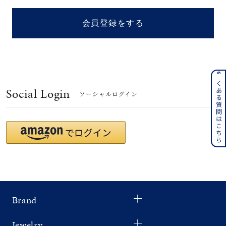
着用シーン
会員登録をする
コレクション
レディース
～
よくある質問はこちら
リングサイズ
Social Login
ソーシャルログイン
メンズ
～
リングサイズ
価格
¥0
¥400,
Brand
在庫
在庫ありのみ
すべて表示
Jewelry