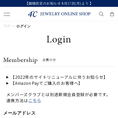
【価格改定のお知らせ 8月17日(月)より 】
TOP
ログイン
キーワードで検索する
Login
人気検索キーワード
Membership
会員の方
#ペア
#ハーフエタニティリング
#エタニティ
#ダイヤモンド ネックレス
#eギフト
【2022年のサイトリニューアルに伴うお知らせ】
【Amazon Payでご購入のお客様へ】
ブランド
メンバーズクラブとは別途新規会員登録が必要です。
連携方法は
こちら
カテゴリー
すべてのジュエリー
メールアドレス