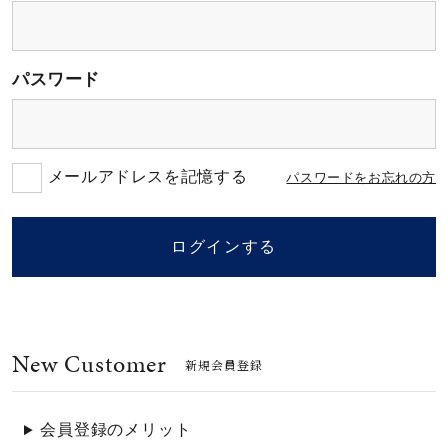
素材
パスワード
カラー
誕生石
メールアドレスを記憶する
パスワードをお忘れの方
モチーフ
ログインする
石の色
New Customer
ファッションテイス
新規会員登録
ト
会員登録のメリット