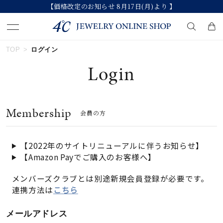
【価格改定のお知らせ 8月17日(月)より 】
TOP
ログイン
キーワードで検索する
Login
人気検索キーワード
Membership
会員の方
#ペア
#ハーフエタニティリング
#エタニティ
#ダイヤモンド ネックレス
#eギフト
【2022年のサイトリニューアルに伴うお知らせ】
【Amazon Payでご購入のお客様へ】
ブランド
メンバーズクラブとは別途新規会員登録が必要です。
連携方法は
こちら
カテゴリー
すべてのジュエリー
メールアドレス