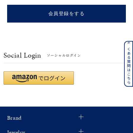
着用シーン
会員登録をする
コレクション
レディース
～
よくある質問はこちら
リングサイズ
Social Login
ソーシャルログイン
メンズ
～
リングサイズ
価格
¥0
¥400,
Brand
在庫
在庫ありのみ
すべて表示
Jewelry