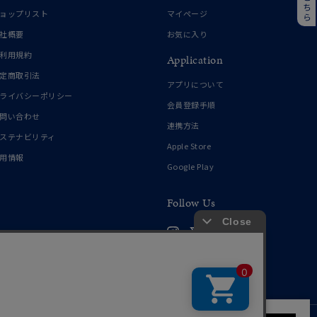
誕生石
6月の誕生石
ョップリスト
マイページ
月の誕生石
12月の誕生石
社概要
お気に入り
利用規約
Application
ムーン
フラワー
定商取引法
アプリについて
ライバシーポリシー
会員登録手順
問い合わせ
連携方法
イエロー
ブラウン
ステナビリティ
Apple Store
用情報
Google Play
シンプル
ユニセックス
Follow Us
結婚式
推し活
クション