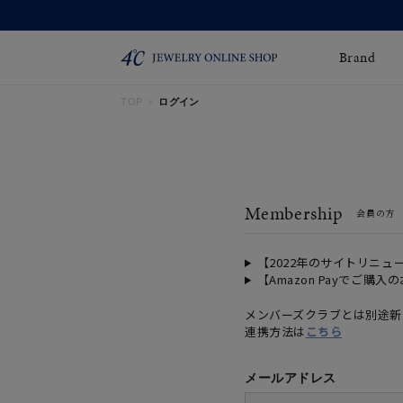
Brand
TOP
ログイン
ネックレス
ネックレスチェー
Online Shop
ン
ピンキーリング
ピアス
ショッピングガイド
Membership
会員の方
よくあるご質問
イヤーカフ
ブレスレット
ペアブレスレット
ペアネックレス
【2022年のサイトリニュ
【Amazon Payでご購入
誕生石
限定ジュエリー
メンバーズクラブとは別途新
連携方法は
こちら
時計
ジュエリーポーチ
ブライダルリングはこ
メールアドレス
ちら