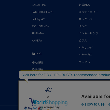
1月の
CANAL 4℃
新着商品
誕生石
7月の
EAU DOUCE４℃
限定ジュエリー
cofl by 4℃
ネックレス
しずく
4℃ HOMME+
リング
モチーフ
クロス
RUGIADA
ピンキーリング
KAKERA
ピアス
クリア
イヤリング
石の色
Bridal
レッド
イヤーカフ
バングル
婚約指輪
ファッションテイスト
フェミ
結婚指輪
着用シーン
オフィ
耳周り
コレクション
公式オ