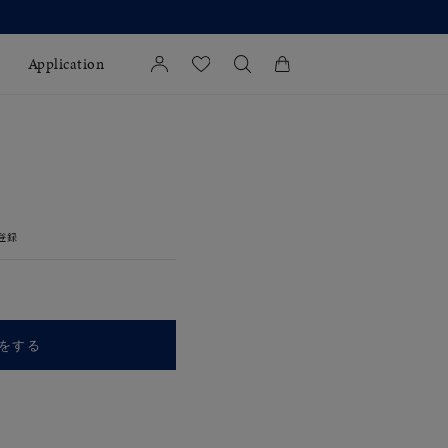
Application
カートに商品がありません。
l Jewelry
証
登録
ダルサービス
ダルリングの選び方
をする
キーワードで検索する