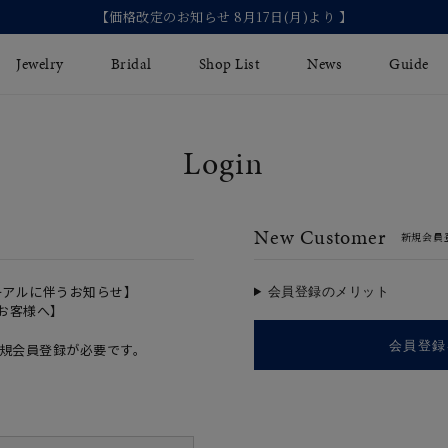
【価格改定のお知らせ 8月17日(月)より 】
Jewelry
Bridal
Shop List
News
Guide
Login
リング
Fashion Jewelry
Brida
イヤリング
プレゼントガイド
永久保
New Customer
新規会員
ジュエリーケア
ブライ
バングル
法人のお客様
ブライ
ペアリング
ーアルに伴うお知らせ】
会員登録のメリット
のお客様へ】
すべてのアイテム
会員登録
規会員登録が必要です。
アジャスター