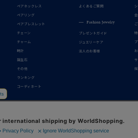
誕生石
2月の誕生石
3月の誕生石
4月の誕生石
5月の
ペアネックレス
よくあるご質問
シ
誕生石
8月の誕生石
9月の誕生石
10月の誕生石
11
ペアリング
会
Fashion Jewelry
ペアブレスレット
ご
リセット
絞り込んで検索する
ハート
一粒
三石
パヴェ
ライン
馬蹄
チェーン
特
プレゼントガイド
ダブルループ
星座
イニシャル
リボン
その他
チャーム
プ
ジュエリーケア
時計
お
法人のお客様
ホワイト
ピンク
パープル
ブルー
グリーン
誕生石
サ
マルチカラー
その他
採
ランキング
ニン
エレガント
カジュアル
フォーマル
モード
コーディネート
ス
ご褒美
記念日
誕生日
気分転換
デート
ジュエリー
腕周りジュエリー
ペアジュエリー
ベストセレ
ンラインショップ限定