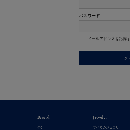
パスワード
人気検索キーワード
#ペア
メールアドレスを記憶
ブランド
ログ
カテゴリー
素材
プラチ
Brand
Jewelry
カラー
イエロ
4℃
すべてのジュエリー