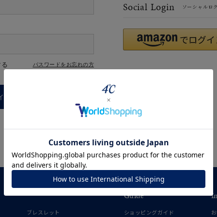
Social Login
ソーシャルロ
#ハーフエタニティリング
#エタニティ
#ダイヤモンド ネックレス
する
パスワードをお忘れの方
インする
ナ
K18
K10
K7
ゴールド
シルバー
ステ
Guide
I
ーカラー
ピンクカラー
ホワイトカラー
トリプルカラー
ブレスレット
ショッピングガイド
お