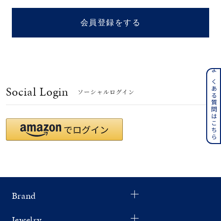
着用シーン
会員登録をする
コレクション
レディース
～
よくある質問はこちら
リングサイズ
Social Login
ソーシャルログイン
メンズ
～
リングサイズ
価格
¥0
¥400,
Brand
在庫
在庫ありのみ
すべて表示
Jewelry