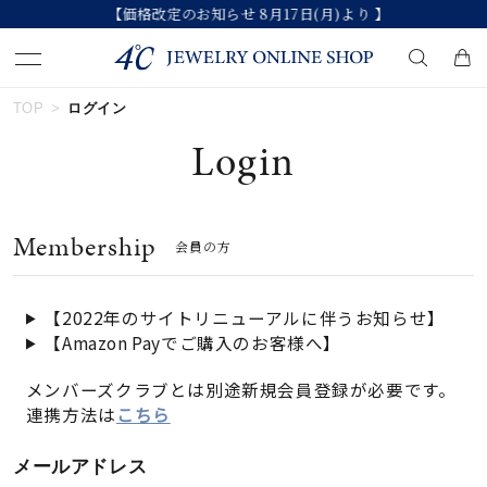
【価格改定のお知らせ 8月17日(月)より 】
TOP
ログイン
キーワードで検索する
Login
人気検索キーワード
Membership
会員の方
#summer
#ペア
#ダイヤモンド ネックレス
#エタニティ
#くまのプーさん
【2022年のサイトリニューアルに伴うお知らせ】
【Amazon Payでご購入のお客様へ】
ブランド
メンバーズクラブとは別途新規会員登録が必要です。
連携方法は
こちら
カテゴリー
すべてのジュエリー
メールアドレス