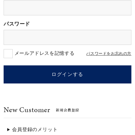
素材
パスワード
カラー
誕生石
メールアドレスを記憶する
パスワードをお忘れの方
モチーフ
ログインする
石の色
New Customer
ファッションテイス
新規会員登録
ト
会員登録のメリット