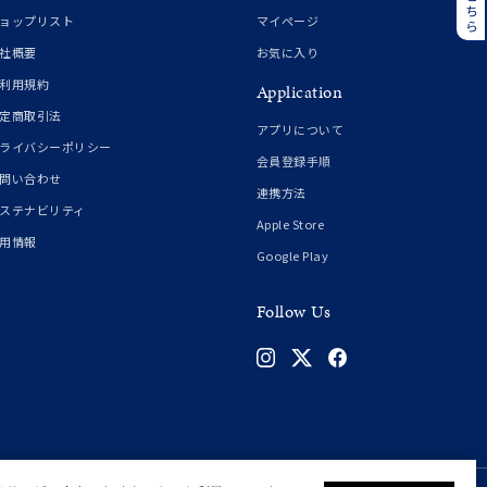
誕生石
6月の誕生石
ョップリスト
マイページ
月の誕生石
12月の誕生石
社概要
お気に入り
利用規約
Application
ムーン
フラワー
定商取引法
アプリについて
ライバシーポリシー
会員登録手順
問い合わせ
連携方法
イエロー
ブラウン
ステナビリティ
Apple Store
用情報
Google Play
シンプル
ユニセックス
Follow Us
結婚式
推し活
クション