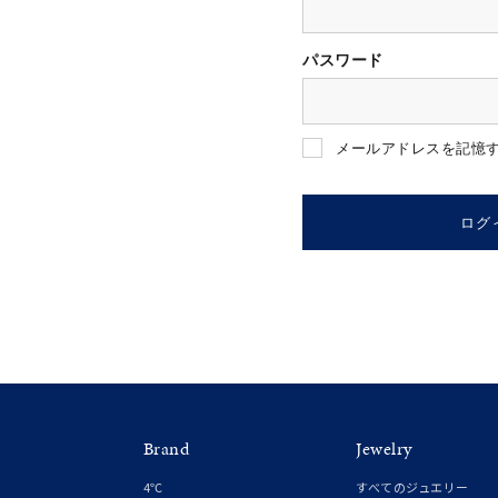
パスワード
人気検索キーワード
#summe
メールアドレスを記憶
ブランド
ログ
カテゴリー
素材
プラチ
Brand
Jewelry
カラー
イエロ
4℃
すべてのジュエリー