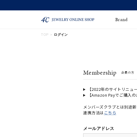
Brand
TOP
ログイン
ネックレス
ネックレスチェー
Online Shop
ン
ピンキーリング
ピアス
ショッピングガイド
Membership
会員の方
よくあるご質問
イヤーカフ
ブレスレット
ペアブレスレット
ペアネックレス
【2022年のサイトリニュ
【Amazon Payでご購入
誕生石
限定ジュエリー
メンバーズクラブとは別途新
連携方法は
こちら
時計
ジュエリーポーチ
ブライダルリングはこ
メールアドレス
ちら