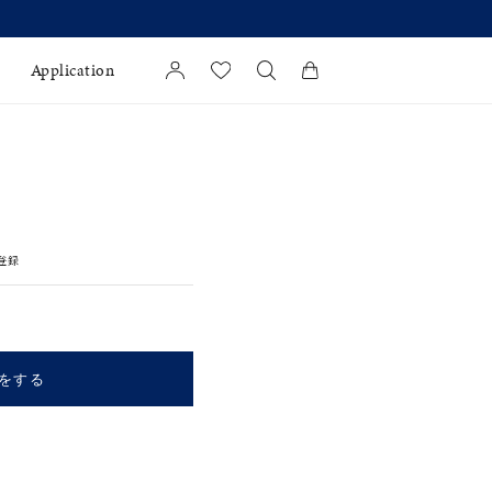
Application
カートに商品がありません。
l Jewelry
証
登録
ダルサービス
ダルリングの選び方
をする
キーワードで検索する