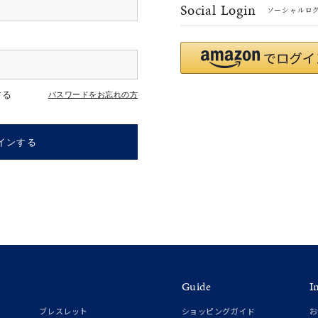
Social Login
ソーシャルロ
r
#ペア
#ダイヤモンド ネックレス
#エタニティ
#くまのプー
する
パスワードをお忘れの方
インする
ナ
K18
K10
K7
ゴールド
シルバー
ステ
Guide
I
ーカラー
ピンクカラー
ホワイトカラー
トリプルカラー
ブレスレット
ショッピングガイド
お