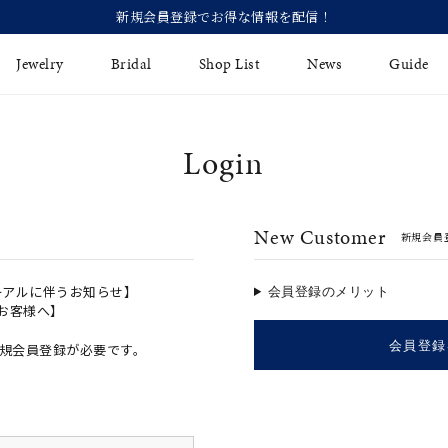
新規会員登録でお得な情報を配信！
Jewelry
Bridal
Shop List
News
Guide
Login
リング
Fashion Jewelry
Brida
イヤリング
プレゼントガイド
永久保
New Customer
新規会員
ジュエリーケア
ブライ
バングル
法人のお客様
ブライ
ペアリング
ーアルに伴うお知らせ】
会員登録のメリット
のお客様へ】
すべてのアイテム
会員登録
規会員登録が必要です。
アジャスター