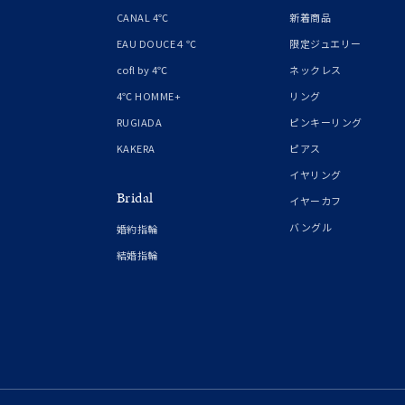
1月の
CANAL 4℃
新着商品
誕生石
7月の
EAU DOUCE４℃
限定ジュエリー
cofl by 4℃
ネックレス
しずく
4℃ HOMME+
リング
モチーフ
クロス
RUGIADA
ピンキーリング
KAKERA
ピアス
クリア
イヤリング
石の色
Bridal
レッド
イヤーカフ
バングル
婚約指輪
ファッションテイスト
フェミ
結婚指輪
着用シーン
オフィ
耳周り
コレクション
公式オ