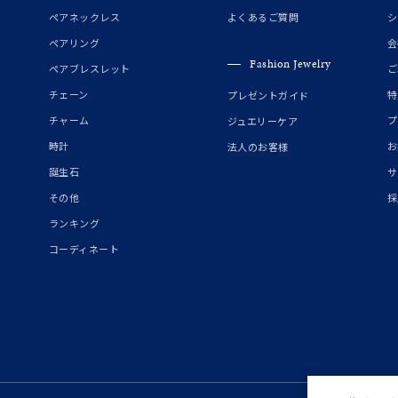
誕生石
2月の誕生石
3月の誕生石
4月の誕生石
5月の
ペアネックレス
よくあるご質問
シ
誕生石
8月の誕生石
9月の誕生石
10月の誕生石
11
ペアリング
会
Fashion Jewelry
ペアブレスレット
ご
リセット
絞り込んで検索する
ハート
一粒
三石
パヴェ
ライン
馬蹄
チェーン
特
プレゼントガイド
ダブルループ
星座
イニシャル
リボン
その他
チャーム
プ
ジュエリーケア
時計
お
法人のお客様
ホワイト
ピンク
パープル
ブルー
グリーン
誕生石
サ
マルチカラー
その他
採
ランキング
ニン
エレガント
カジュアル
フォーマル
モード
コーディネート
ス
ご褒美
記念日
誕生日
気分転換
デート
ジュエリー
腕周りジュエリー
ペアジュエリー
ベストセレ
ンラインショップ限定