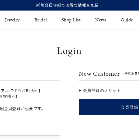
【価
Jewelry
Bridal
Shop List
News
Guide
Login
リング
Fashion Jewelry
Brida
イヤリング
プレゼントガイド
永久保
New Customer
新規会員
ジュエリーケア
ブライ
バングル
法人のお客様
ブライ
ペアリング
ーアルに伴うお知らせ】
会員登録のメリット
のお客様へ】
すべてのアイテム
会員登録
規会員登録が必要です。
アジャスター