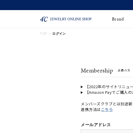
Brand
TOP
ログイン
ネックレス
ネックレスチェー
Online Shop
ン
ピンキーリング
ピアス
ショッピングガイド
Membership
会員の方
よくあるご質問
イヤーカフ
ブレスレット
ペアブレスレット
ペアネックレス
【2022年のサイトリニュ
【Amazon Payでご購入
誕生石
限定ジュエリー
メンバーズクラブとは別途新
連携方法は
こちら
時計
ジュエリーポーチ
ブライダルリングはこ
メールアドレス
ちら