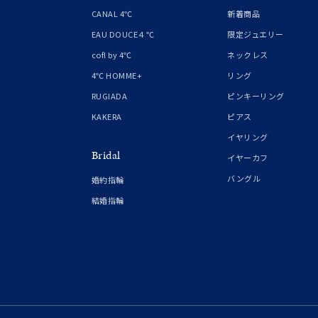
1月の
CANAL 4℃
新着商品
誕生石
7月の
EAU DOUCE４℃
限定ジュエリー
cofl by 4℃
ネックレス
しずく
4℃ HOMME+
リング
モチーフ
クロス
RUGIADA
ピンキーリング
KAKERA
ピアス
クリア
イヤリング
石の色
Bridal
レッド
イヤーカフ
バングル
婚約指輪
ファッションテイスト
フェミ
結婚指輪
着用シーン
オフィ
耳周り
コレクション
公式オ