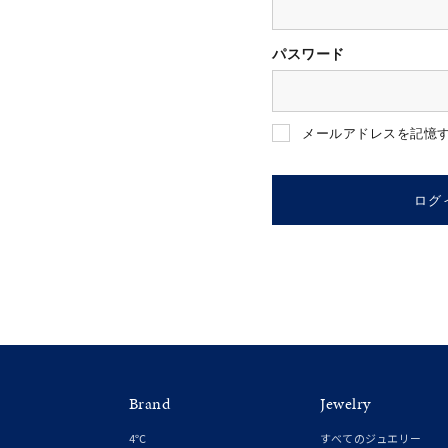
パスワード
人気検索キーワード
#ペア
メールアドレスを記憶
ブランド
ログ
カテゴリー
素材
プラチ
Brand
Jewelry
カラー
イエロ
4℃
すべてのジュエリー