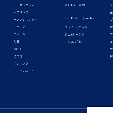
誕生石
2月の誕生石
3月の誕生石
4月の誕生石
5月の
ペアネックレス
よくあるご質問
シ
誕生石
8月の誕生石
9月の誕生石
10月の誕生石
11
ペアリング
会
Fashion Jewelry
ペアブレスレット
ご
リセット
絞り込んで検索する
ハート
一粒
三石
パヴェ
ライン
馬蹄
チェーン
特
プレゼントガイド
ダブルループ
星座
イニシャル
リボン
その他
チャーム
プ
ジュエリーケア
時計
お
法人のお客様
ホワイト
ピンク
パープル
ブルー
グリーン
誕生石
サ
マルチカラー
その他
採
ランキング
ニン
エレガント
カジュアル
フォーマル
モード
コーディネート
ス
ご褒美
記念日
誕生日
気分転換
デート
ジュエリー
腕周りジュエリー
ペアジュエリー
ベストセレ
ンラインショップ限定