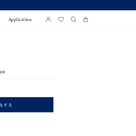
格改定のお知らせ 8月17日(月)より 】
Application
カートに商品がありません。
l Jewelry
証
登録
ダルサービス
ダルリングの選び方
をする
キーワードで検索する