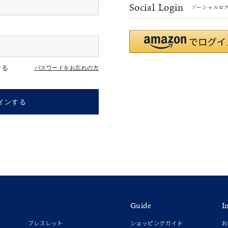
Social Login
ソーシャルロ
#ハーフエタニティリング
#エタニティ
#ダイヤモンド ネックレス
する
パスワードをお忘れの方
インする
ナ
K18
K10
K7
ゴールド
シルバー
ステ
Guide
I
ーカラー
ピンクカラー
ホワイトカラー
トリプルカラー
ブレスレット
ショッピングガイド
お