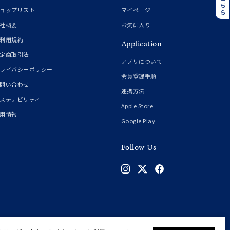
誕生石
6月の誕生石
ョップリスト
マイページ
月の誕生石
12月の誕生石
社概要
お気に入り
利用規約
Application
ムーン
フラワー
定商取引法
アプリについて
ライバシーポリシー
会員登録手順
問い合わせ
連携方法
イエロー
ブラウン
ステナビリティ
Apple Store
用情報
Google Play
シンプル
ユニセックス
Follow Us
結婚式
推し活
クション