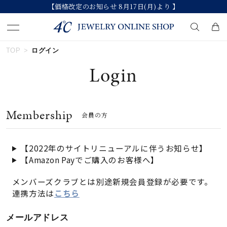
【価格改定のお知らせ 8月17日(月)より 】
TOP
ログイン
キーワードで検索する
Login
人気検索キーワード
Membership
会員の方
#ペア
#eギフト
#ハーフエタニティリング
#刻印可
#メンズ ネックレス
【2022年のサイトリニューアルに伴うお知らせ】
【Amazon Payでご購入のお客様へ】
ブランド
メンバーズクラブとは別途新規会員登録が必要です。
連携方法は
こちら
カテゴリー
すべてのジュエリー
メールアドレス