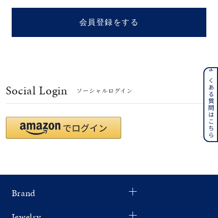
着用シーン
会員登録をする
コレクション
レディース
～
よくある質問はこちら
リングサイズ
Social Login
ソーシャルログイン
メンズ
～
リングサイズ
価格
¥0
¥400,
Brand
在庫
在庫ありのみ
すべて表示
Jewelry