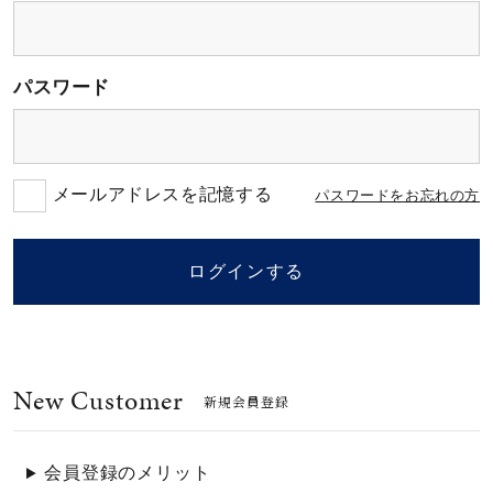
素材
パスワード
カラー
誕生石
メールアドレスを記憶する
パスワードをお忘れの方
モチーフ
ログインする
石の色
New Customer
ファッションテイス
新規会員登録
ト
会員登録のメリット