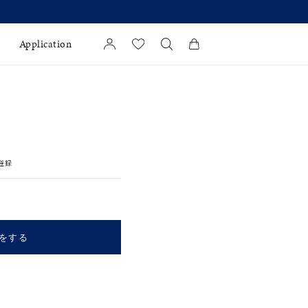
Application
カートに商品がありません。
l Jewelry
証
登録
ダルサービス
ダルリングの選び方
をする
キーワードで検索する