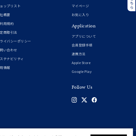
誕生石
6月の誕生石
ョップリスト
マイページ
月の誕生石
12月の誕生石
社概要
お気に入り
利用規約
Application
ムーン
フラワー
定商取引法
アプリについて
ライバシーポリシー
会員登録手順
問い合わせ
連携方法
イエロー
ブラウン
ステナビリティ
Apple Store
用情報
Google Play
シンプル
ユニセックス
Follow Us
結婚式
推し活
クション