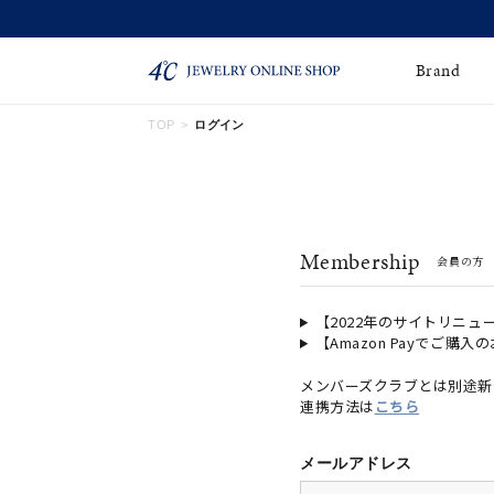
Brand
TOP
ログイン
ネックレス
ネックレスチェー
Online Shop
ン
ピンキーリング
ピアス
ショッピングガイド
Membership
会員の方
よくあるご質問
イヤーカフ
ブレスレット
ペアブレスレット
ペアネックレス
【2022年のサイトリニュ
【Amazon Payでご購入
誕生石
限定ジュエリー
メンバーズクラブとは別途新
連携方法は
こちら
時計
ジュエリーポーチ
ブライダルリングはこ
メールアドレス
ちら