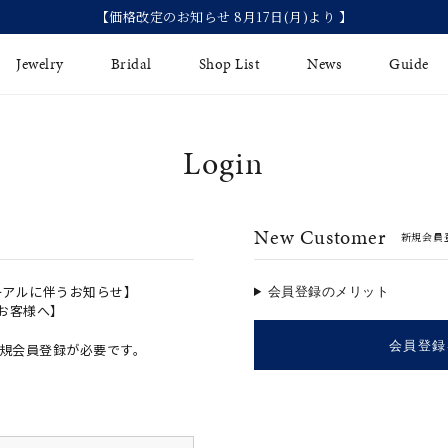
【価格改定のお知らせ 8月17日(月)より 】
Jewelry
Bridal
Shop List
News
Guide
Login
リング
Fashion Jewelry
Brida
イヤリング
プレゼントガイド
永久保
New Customer
新規会員
ジュエリーケア
ブライ
バングル
法人のお客様
ブライ
ペアリング
ーアルに伴うお知らせ】
会員登録のメリット
のお客様へ】
すべてのアイテム
会員登録
規会員登録が必要です。
アジャスター