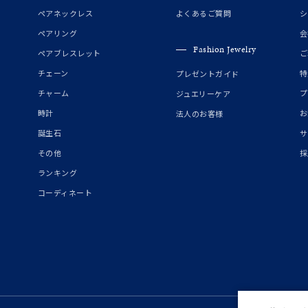
誕生石
2月の誕生石
3月の誕生石
4月の誕生石
5月の
ペアネックレス
よくあるご質問
シ
誕生石
8月の誕生石
9月の誕生石
10月の誕生石
11
ペアリング
会
Fashion Jewelry
ペアブレスレット
ご
リセット
絞り込んで検索する
ハート
一粒
三石
パヴェ
ライン
馬蹄
チェーン
特
プレゼントガイド
ダブルループ
星座
イニシャル
リボン
その他
チャーム
プ
ジュエリーケア
時計
お
法人のお客様
ホワイト
ピンク
パープル
ブルー
グリーン
誕生石
サ
マルチカラー
その他
採
ランキング
ニン
エレガント
カジュアル
フォーマル
モード
コーディネート
ス
ご褒美
記念日
誕生日
気分転換
デート
ジュエリー
腕周りジュエリー
ペアジュエリー
ベストセレ
ンラインショップ限定