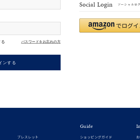
Social Login
ソーシャルロ
r
#ペア
#ダイヤモンド ネックレス
#エタニティ
#くまのプー
する
パスワードをお忘れの方
インする
ナ
K18
K10
K7
ゴールド
シルバー
ステ
Guide
I
ーカラー
ピンクカラー
ホワイトカラー
トリプルカラー
ブレスレット
ショッピングガイド
お