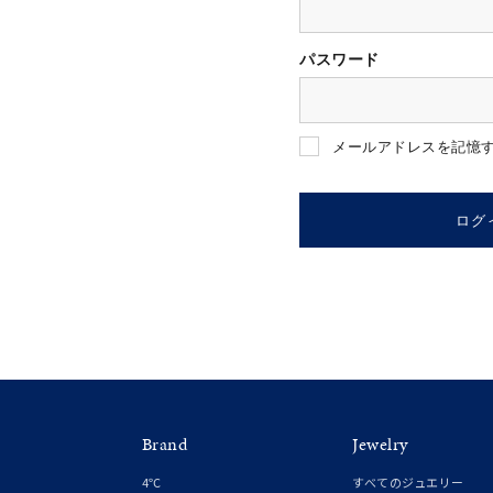
パスワード
人気検索キーワード
#summe
メールアドレスを記憶
ブランド
ログ
カテゴリー
素材
プラチ
Brand
Jewelry
カラー
イエロ
4℃
すべてのジュエリー