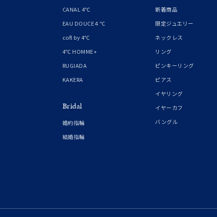
1月の
CANAL 4℃
新着商品
誕生石
7月の
EAU DOUCE４℃
限定ジュエリー
cofl by 4℃
ネックレス
しずく
4℃ HOMME+
リング
モチーフ
クロス
RUGIADA
ピンキーリング
KAKERA
ピアス
クリア
イヤリング
石の色
Bridal
レッド
イヤーカフ
バングル
婚約指輪
ファッションテイスト
フェミ
結婚指輪
着用シーン
オフィ
耳周り
コレクション
公式オ