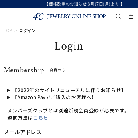
【価格改定のお知らせ 8月17日(月)より 】
TOP
ログイン
キーワードで検索する
Login
人気検索キーワード
Membership
会員の方
#summer
#ダイヤモンド ネックレス
#くまのプーさん
#ペア
#エタニティ
【2022年のサイトリニューアルに伴うお知らせ】
【Amazon Payでご購入のお客様へ】
ブランド
メンバーズクラブとは別途新規会員登録が必要です。
連携方法は
こちら
カテゴリー
すべてのジュエリー
メールアドレス