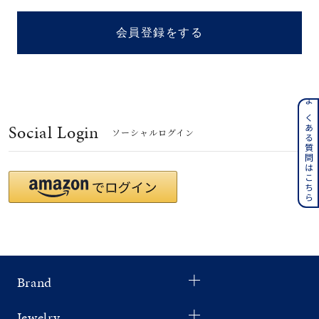
着用シーン
会員登録をする
コレクション
レディース
～
よくある質問はこちら
リングサイズ
Social Login
ソーシャルログイン
メンズ
～
リングサイズ
価格
¥0
¥400,
Brand
在庫
在庫ありのみ
すべて表示
Jewelry