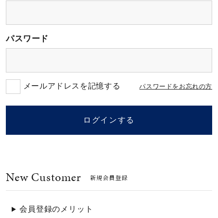
素材
パスワード
カラー
誕生石
メールアドレスを記憶する
パスワードをお忘れの方
モチーフ
ログインする
石の色
New Customer
ファッションテイス
新規会員登録
ト
会員登録のメリット