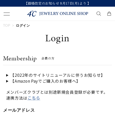
【価格改定のお知らせ 8月17日(月)より 】
TOP
ログイン
キーワードで検索する
Login
人気検索キーワード
Membership
会員の方
#ペア
#ハーフエタニティリング
#エタニティ
#ダイヤモンド ネックレス
#eギフト
【2022年のサイトリニューアルに伴うお知らせ】
【Amazon Payでご購入のお客様へ】
ブランド
メンバーズクラブとは別途新規会員登録が必要です。
連携方法は
こちら
カテゴリー
すべてのジュエリー
メールアドレス