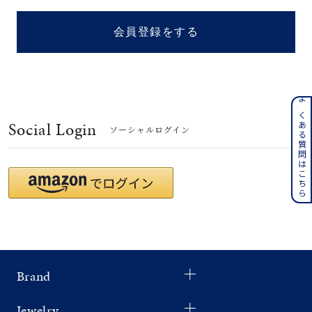
着用シーン
会員登録をする
コレクション
レディース
～
よくある質問はこちら
リングサイズ
Social Login
ソーシャルログイン
メンズ
～
リングサイズ
価格
¥0
¥400,
Brand
在庫
在庫ありのみ
すべて表示
Jewelry