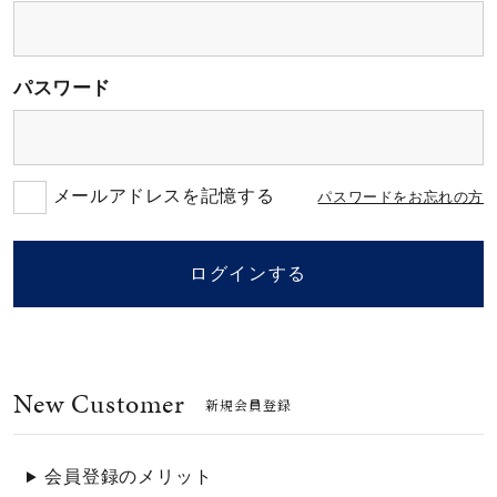
素材
パスワード
カラー
誕生石
メールアドレスを記憶する
パスワードをお忘れの方
モチーフ
ログインする
石の色
New Customer
ファッションテイス
新規会員登録
ト
会員登録のメリット