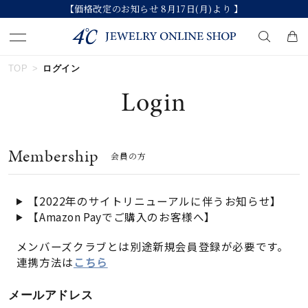
【価格改定のお知らせ 8月17日(月)より 】
TOP
ログイン
キーワードで検索する
Login
人気検索キーワード
Membership
会員の方
#summer
#ダイヤモンド ネックレス
#くまのプーさん
#ペア
#エタニティ
【2022年のサイトリニューアルに伴うお知らせ】
【Amazon Payでご購入のお客様へ】
ブランド
メンバーズクラブとは別途新規会員登録が必要です。
連携方法は
こちら
カテゴリー
すべてのジュエリー
メールアドレス