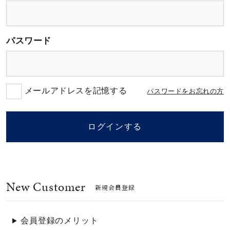
素材
パスワード
カラー
誕生石
メールアドレスを記憶する
パスワードをお忘れの方
モチーフ
ログインする
石の色
New Customer
ファッションテイス
新規会員登録
ト
会員登録のメリット