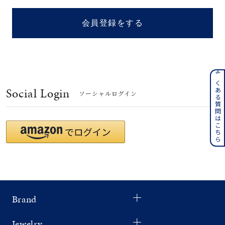
着用シーン
会員登録をする
コレクション
レディース
～
よくある質問はこちら
リングサイズ
Social Login
ソーシャルログイン
メンズ
～
リングサイズ
価格
¥0
¥400,
Brand
在庫
在庫ありのみ
すべて表示
Jewelry