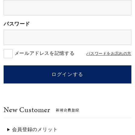
素材
パスワード
カラー
誕生石
メールアドレスを記憶する
パスワードをお忘れの方
モチーフ
ログインする
石の色
New Customer
ファッションテイス
新規会員登録
ト
会員登録のメリット