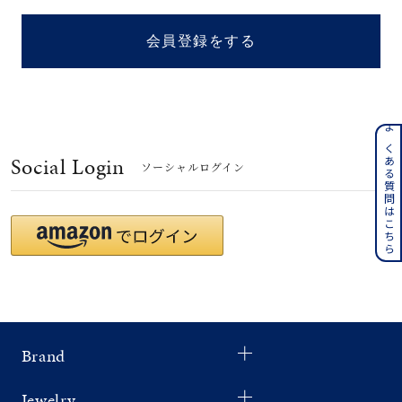
着用シーン
会員登録をする
コレクション
レディース
～
よくある質問はこちら
リングサイズ
Social Login
ソーシャルログイン
メンズ
～
リングサイズ
価格
¥0
¥400,
Brand
在庫
在庫ありのみ
すべて表示
Jewelry