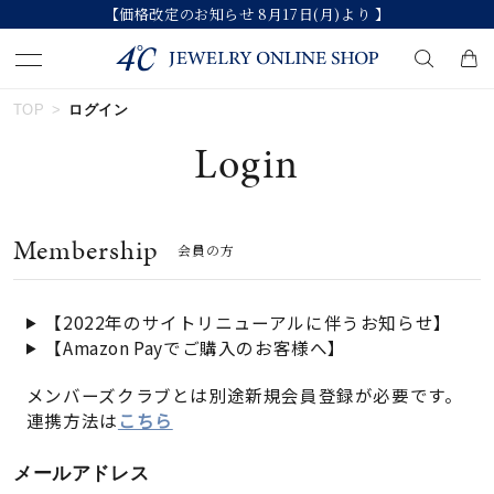
【価格改定のお知らせ 8月17日(月)より 】
TOP
ログイン
キーワードで検索する
Login
人気検索キーワード
Membership
会員の方
#summer
#ダイヤモンド ネックレス
#くまのプーさん
#エタニティ
#ジュエリー
【2022年のサイトリニューアルに伴うお知らせ】
【Amazon Payでご購入のお客様へ】
ブランド
メンバーズクラブとは別途新規会員登録が必要です。
連携方法は
こちら
カテゴリー
すべてのジュエリー
メールアドレス