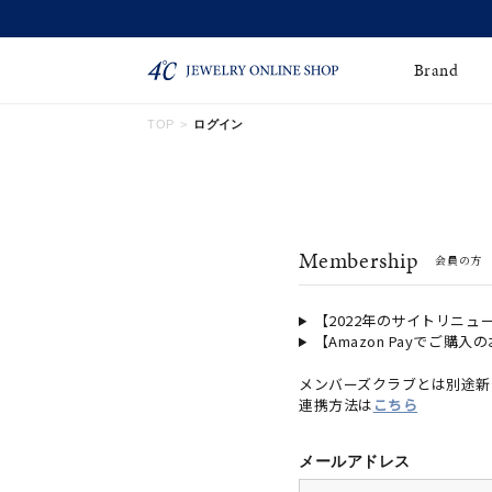
Brand
TOP
ログイン
ネックレス
ネックレスチェー
Online Shop
ン
ピンキーリング
ピアス
ショッピングガイド
Membership
会員の方
よくあるご質問
イヤーカフ
ブレスレット
ペアブレスレット
ペアネックレス
【2022年のサイトリニュ
【Amazon Payでご購入
誕生石
限定ジュエリー
メンバーズクラブとは別途新
連携方法は
こちら
時計
ジュエリーポーチ
ブライダルリングはこ
メールアドレス
ちら