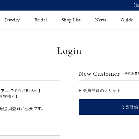
【価格改定のお知らせ 8月17日(月)より 】
Jewelry
Bridal
Shop List
News
Guide
Login
リング
Fashion Jewelry
Brida
イヤリング
プレゼントガイド
永久保
New Customer
新規会員
ジュエリーケア
ブライ
バングル
法人のお客様
ブライ
ペアリング
ーアルに伴うお知らせ】
会員登録のメリット
のお客様へ】
すべてのアイテム
会員登録
規会員登録が必要です。
アジャスター