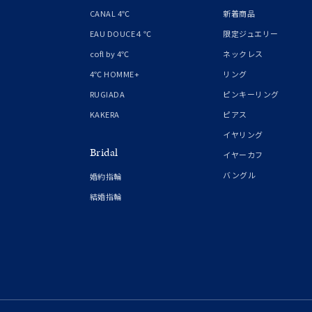
1月の
CANAL 4℃
新着商品
誕生石
7月の
EAU DOUCE４℃
限定ジュエリー
cofl by 4℃
ネックレス
しずく
4℃ HOMME+
リング
モチーフ
クロス
RUGIADA
ピンキーリング
KAKERA
ピアス
クリア
イヤリング
石の色
Bridal
レッド
イヤーカフ
バングル
婚約指輪
ファッションテイスト
フェミ
結婚指輪
着用シーン
オフィ
耳周り
コレクション
公式オ