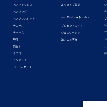
誕生石
2月の誕生石
3月の誕生石
4月の誕生石
5月の
ペアネックレス
よくあるご質問
シ
誕生石
8月の誕生石
9月の誕生石
10月の誕生石
11
ペアリング
会
Fashion Jewelry
ペアブレスレット
ご
リセット
絞り込んで検索する
ハート
一粒
三石
パヴェ
ライン
馬蹄
チェーン
特
プレゼントガイド
ダブルループ
星座
イニシャル
リボン
その他
チャーム
プ
ジュエリーケア
時計
お
法人のお客様
ホワイト
ピンク
パープル
ブルー
グリーン
誕生石
サ
マルチカラー
その他
採
ランキング
ニン
エレガント
カジュアル
フォーマル
モード
コーディネート
ス
ご褒美
記念日
誕生日
気分転換
デート
ジュエリー
腕周りジュエリー
ペアジュエリー
ベストセレ
ンラインショップ限定