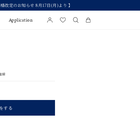
Application
カートに商品がありません。
l Jewelry
証
登録
ダルサービス
ダルリングの選び方
をする
キーワードで検索する