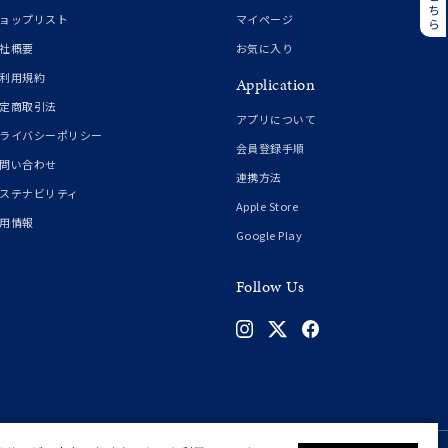
誕生石
6月の誕生石
ョップリスト
マイページ
月の誕生石
12月の誕生石
社概要
お気に入り
利用規約
Application
ムーン
フラワー
定商取引法
アプリについて
ライバシーポリシー
会員登録手順
問い合わせ
連携方法
イエロー
ブラウン
ステナビリティ
Apple Store
用情報
Google Play
シンプル
ユニセックス
Follow Us
結婚式
推し活
クション