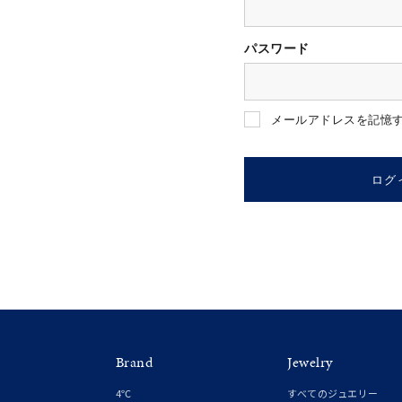
パスワード
人気検索キーワード
#ペア
メールアドレスを記憶
ブランド
ログ
カテゴリー
素材
プラチ
Brand
Jewelry
カラー
イエロ
4℃
すべてのジュエリー