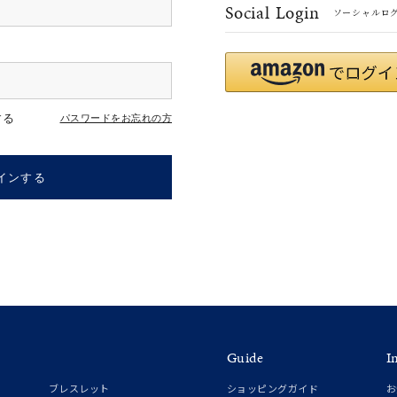
Social Login
ソーシャルロ
#ハーフエタニティリング
#エタニティ
#ダイヤモンド ネックレス
する
パスワードをお忘れの方
インする
ナ
K18
K10
K7
ゴールド
シルバー
ステ
Guide
I
ーカラー
ピンクカラー
ホワイトカラー
トリプルカラー
ブレスレット
ショッピングガイド
お