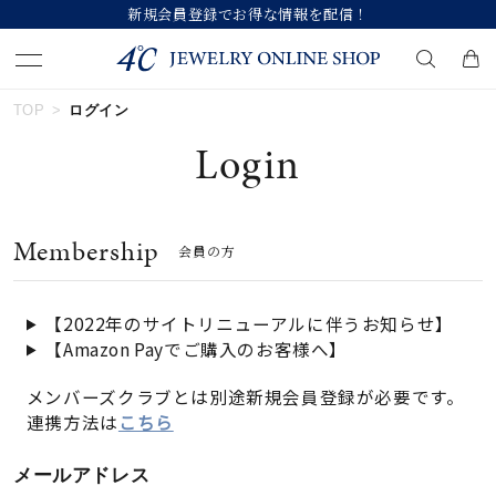
新規会員登録でお得な情報を配信！
TOP
ログイン
キーワードで検索する
Login
人気検索キーワード
Membership
会員の方
#ペア
#ハーフエタニティリング
#エタニティ
#ダイヤモンド ネックレス
#eギフト
【2022年のサイトリニューアルに伴うお知らせ】
【Amazon Payでご購入のお客様へ】
ブランド
メンバーズクラブとは別途新規会員登録が必要です。
連携方法は
こちら
カテゴリー
すべてのジュエリー
メールアドレス