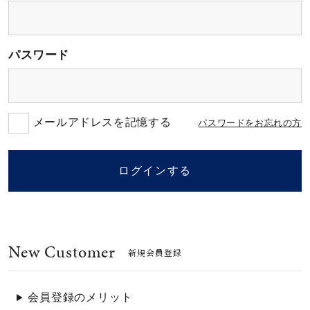
素材
パスワード
カラー
誕生石
メールアドレスを記憶する
パスワードをお忘れの方
モチーフ
ログインする
石の色
New Customer
ファッションテイス
新規会員登録
ト
会員登録のメリット