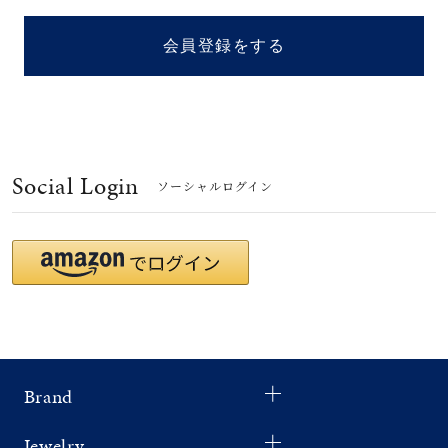
着用シーン
会員登録をする
コレクション
レディース
～
リングサイズ
Social Login
ソーシャルログイン
メンズ
～
リングサイズ
価格
¥0
¥400,
Brand
在庫
在庫ありのみ
すべて表示
Jewelry