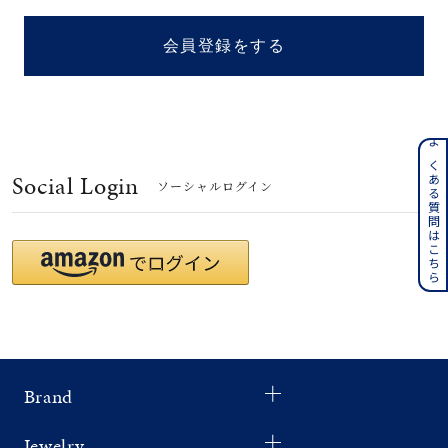
着用シーン
会員登録をする
コレクション
レディース
～
よくある質問はこちら
リングサイズ
Social Login
ソーシャルログイン
メンズ
～
リングサイズ
価格
¥0
¥400,
Brand
在庫
在庫ありのみ
すべて表示
Jewelry