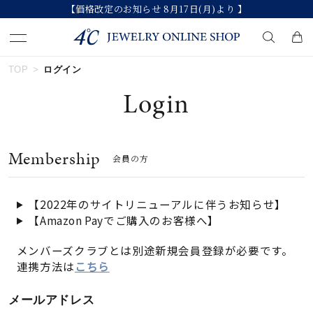
【価格改定のお知らせ 8月17日(月)より 】
TOP
ログイン
キーワードで検索する
Login
人気検索キーワード
Membership
会員の方
#summer
#ダイヤモンド ネックレス
#くまのプーさん
#エタニティ
#ジュエリー
【2022年のサイトリニューアルに伴うお知らせ】
【Amazon Payでご購入のお客様へ】
ブランド
メンバーズクラブとは別途新規会員登録が必要です。
連携方法は
こちら
カテゴリー
すべてのジュエリー
メールアドレス