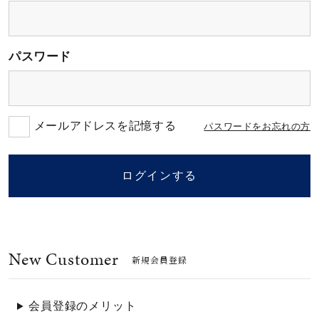
素材
パスワード
カラー
誕生石
メールアドレスを記憶する
パスワードをお忘れの方
モチーフ
ログインする
石の色
New Customer
ファッションテイス
新規会員登録
ト
会員登録のメリット