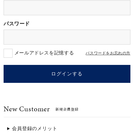
素材
パスワード
カラー
誕生石
メールアドレスを記憶する
パスワードをお忘れの方
モチーフ
ログインする
石の色
New Customer
ファッションテイス
新規会員登録
ト
会員登録のメリット