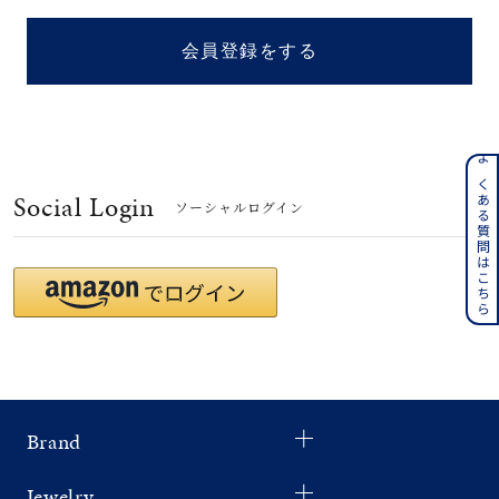
着用シーン
会員登録をする
コレクション
レディース
～
よくある質問はこちら
リングサイズ
Social Login
ソーシャルログイン
メンズ
～
リングサイズ
価格
¥0
¥400,
Brand
在庫
在庫ありのみ
すべて表示
Jewelry