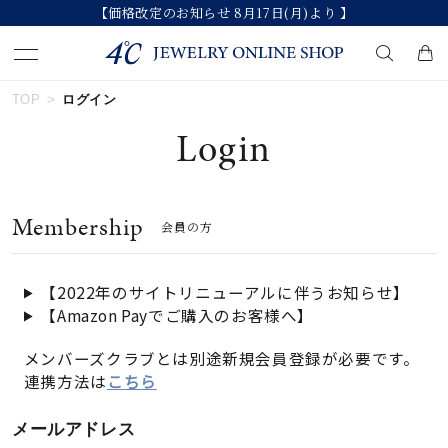
【価格改定のお知らせ 8月17日(月)より 】
TOP
ログイン
キーワードで検索する
Login
人気検索キーワード
Membership
会員の方
#summer
#ダイヤモンド ネックレス
#くまのプーさん
#ペア
#エタニティ
【2022年のサイトリニューアルに伴うお知らせ】
【Amazon Payでご購入のお客様へ】
ブランド
メンバーズクラブとは別途新規会員登録が必要です。
連携方法は
こちら
カテゴリー
すべてのジュエリー
メールアドレス