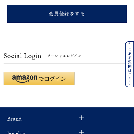
着用シーン
会員登録をする
コレクション
レディース
～
よくある質問はこちら
リングサイズ
Social Login
ソーシャルログイン
メンズ
～
リングサイズ
価格
¥0
¥400,
Brand
在庫
在庫ありのみ
すべて表示
Jewelry