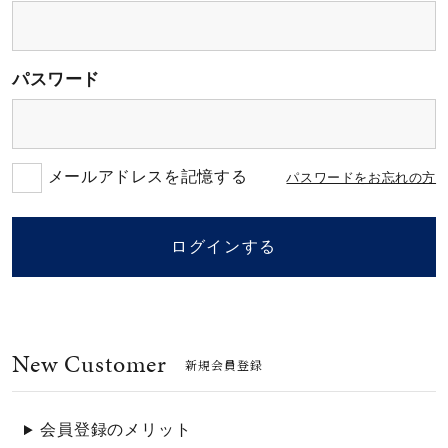
素材
パスワード
カラー
誕生石
メールアドレスを記憶する
パスワードをお忘れの方
モチーフ
ログインする
石の色
New Customer
ファッションテイス
新規会員登録
ト
会員登録のメリット