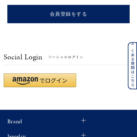
着用シーン
会員登録をする
コレクション
レディース
～
よくある質問はこちら
リングサイズ
Social Login
ソーシャルログイン
メンズ
～
リングサイズ
価格
¥0
¥400,
Brand
在庫
在庫ありのみ
すべて表示
Jewelry