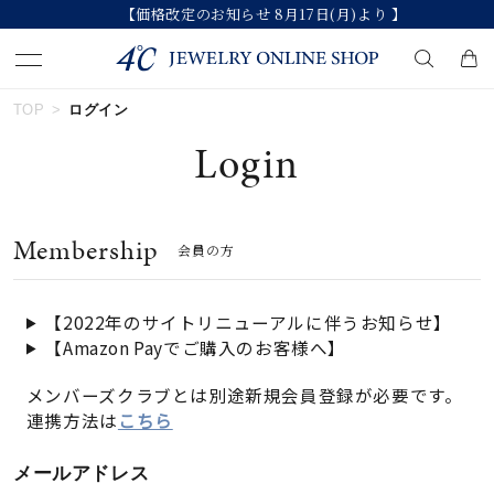
【価格改定のお知らせ 8月17日(月)より 】
TOP
ログイン
キーワードで検索する
Login
人気検索キーワード
Membership
会員の方
#ペア
#ハーフエタニティリング
#エタニティ
#ダイヤモンド ネックレス
#eギフト
【2022年のサイトリニューアルに伴うお知らせ】
【Amazon Payでご購入のお客様へ】
ブランド
メンバーズクラブとは別途新規会員登録が必要です。
連携方法は
こちら
カテゴリー
すべてのジュエリー
メールアドレス