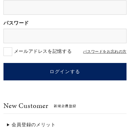
素材
パスワード
カラー
誕生石
メールアドレスを記憶する
パスワードをお忘れの方
モチーフ
ログインする
石の色
New Customer
ファッションテイス
新規会員登録
ト
会員登録のメリット