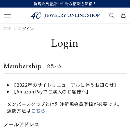
新規会員登録でお得な情報を配信！
TOP
ログイン
キーワードで検索する
Login
人気検索キーワード
Membership
会員の方
#summer
#ダイヤモンド ネックレス
#くまのプーさん
#ペア
#エタニティ
【2022年のサイトリニューアルに伴うお知らせ】
【Amazon Payでご購入のお客様へ】
ブランド
メンバーズクラブとは別途新規会員登録が必要です。
連携方法は
こちら
カテゴリー
すべてのジュエリー
メールアドレス