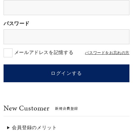
素材
パスワード
カラー
誕生石
メールアドレスを記憶する
パスワードをお忘れの方
モチーフ
ログインする
石の色
New Customer
ファッションテイス
新規会員登録
ト
会員登録のメリット