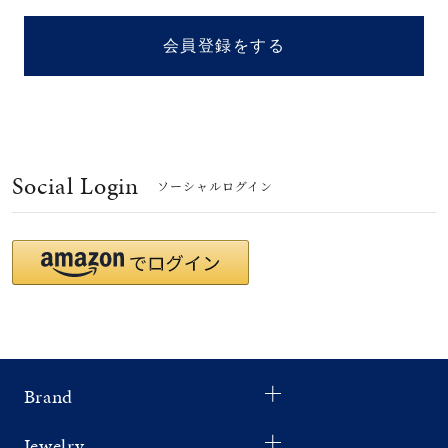
着用シーン
会員登録をする
コレクション
レディース
～
リングサイズ
Social Login
ソーシャルログイン
メンズ
～
リングサイズ
価格
¥0
¥400,
Brand
在庫
在庫ありのみ
すべて表示
Jewelry