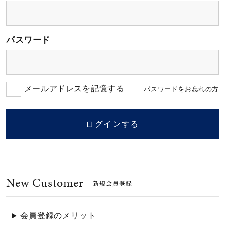
素材
パスワード
カラー
誕生石
メールアドレスを記憶する
パスワードをお忘れの方
モチーフ
ログインする
石の色
New Customer
ファッションテイス
新規会員登録
ト
会員登録のメリット