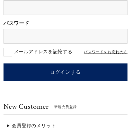
素材
パスワード
カラー
誕生石
メールアドレスを記憶する
パスワードをお忘れの方
モチーフ
ログインする
石の色
New Customer
ファッションテイス
新規会員登録
ト
会員登録のメリット