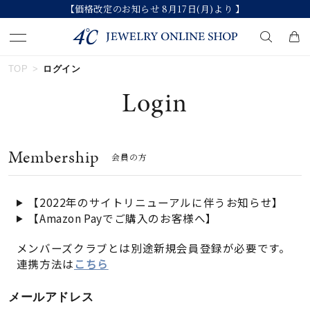
【価格改定のお知らせ 8月17日(月)より 】
TOP
ログイン
キーワードで検索する
Login
人気検索キーワード
Membership
会員の方
#ペア
#ハーフエタニティリング
#エタニティ
#ダイヤモンド ネックレス
#eギフト
【2022年のサイトリニューアルに伴うお知らせ】
【Amazon Payでご購入のお客様へ】
ブランド
メンバーズクラブとは別途新規会員登録が必要です。
連携方法は
こちら
カテゴリー
すべてのジュエリー
メールアドレス