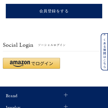
着用シーン
会員登録をする
コレクション
レディース
～
よくある質問はこちら
リングサイズ
Social Login
ソーシャルログイン
メンズ
～
リングサイズ
価格
¥0
¥400,
Brand
在庫
在庫ありのみ
すべて表示
Jewelry