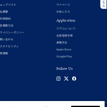
誕生石
6月の誕生石
ョップリスト
マイページ
月の誕生石
12月の誕生石
社概要
お気に入り
利用規約
Application
ムーン
フラワー
定商取引法
アプリについて
ライバシーポリシー
会員登録手順
問い合わせ
連携方法
イエロー
ブラウン
ステナビリティ
Apple Store
用情報
Google Play
シンプル
ユニセックス
Follow Us
結婚式
推し活
クション