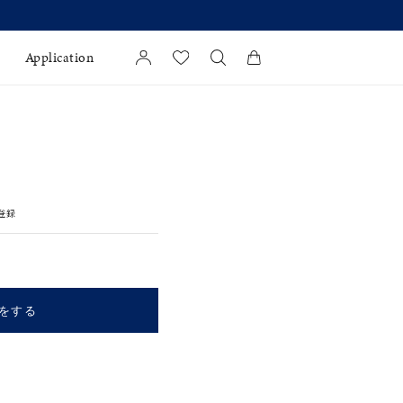
Application
カートに商品がありません。
l Jewelry
証
登録
ダルサービス
ダルリングの選び方
をする
キーワードで検索する