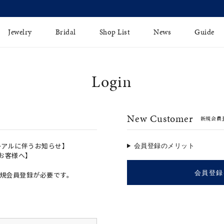
【価格改定のお知らせ 8月17日(月)より 】
Jewelry
Bridal
Shop List
News
Guide
Login
リング
Fashion Jewelry
Brida
イヤリング
プレゼントガイド
永久保
New Customer
新規会員
ジュエリーケア
ブライ
バングル
法人のお客様
ブライ
ペアリング
ーアルに伴うお知らせ】
会員登録のメリット
のお客様へ】
すべてのアイテム
会員登録
規会員登録が必要です。
アジャスター