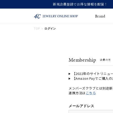
Brand
TOP
ログイン
ネックレス
ネックレスチェー
Online Shop
ン
ピンキーリング
ピアス
ショッピングガイド
Membership
会員の方
よくあるご質問
イヤーカフ
ブレスレット
ペアブレスレット
ペアネックレス
【2022年のサイトリニュ
【Amazon Payでご購入
誕生石
限定ジュエリー
メンバーズクラブとは別途新
連携方法は
こちら
時計
ジュエリーポーチ
ブライダルリングはこ
メールアドレス
ちら