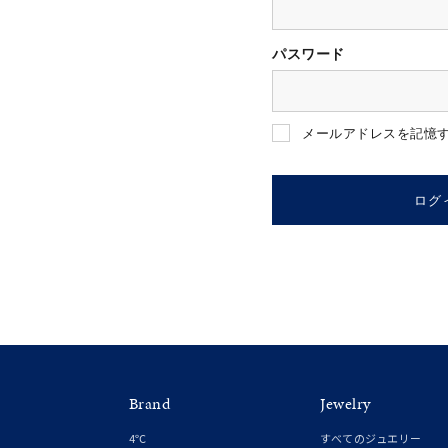
パスワード
人気検索キーワード
#summe
メールアドレスを記憶
ブランド
ログ
カテゴリー
素材
プラチ
Brand
Jewelry
カラー
イエロ
4℃
すべてのジュエリー