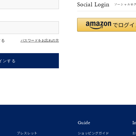
Social Login
ソーシャルロ
r
#ペア
#ダイヤモンド ネックレス
#エタニティ
#くまのプー
する
パスワードをお忘れの方
インする
ナ
K18
K10
K7
ゴールド
シルバー
ステ
Guide
I
ーカラー
ピンクカラー
ホワイトカラー
トリプルカラー
ブレスレット
ショッピングガイド
お