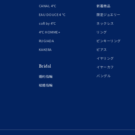
1月の
CANAL 4℃
新着商品
誕生石
7月の
EAU DOUCE４℃
限定ジュエリー
cofl by 4℃
ネックレス
しずく
4℃ HOMME+
リング
モチーフ
クロス
RUGIADA
ピンキーリング
KAKERA
ピアス
クリア
イヤリング
石の色
Bridal
レッド
イヤーカフ
バングル
婚約指輪
ファッションテイスト
フェミ
結婚指輪
着用シーン
オフィ
耳周り
コレクション
公式オ