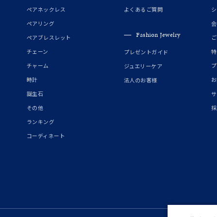
誕生石
2月の誕生石
3月の誕生石
4月の誕生石
5月の
ペアネックレス
よくあるご質問
シ
誕生石
8月の誕生石
9月の誕生石
10月の誕生石
11
ペアリング
会
Fashion Jewelry
ペアブレスレット
ご
リセット
絞り込んで検索する
ハート
一粒
三石
パヴェ
ライン
馬蹄
チェーン
特
プレゼントガイド
ダブルループ
星座
イニシャル
リボン
その他
チャーム
プ
ジュエリーケア
時計
お
法人のお客様
ホワイト
ピンク
パープル
ブルー
グリーン
誕生石
サ
マルチカラー
その他
採
ランキング
ニン
エレガント
カジュアル
フォーマル
モード
コーディネート
ス
ご褒美
記念日
誕生日
気分転換
デート
ジュエリー
腕周りジュエリー
ペアジュエリー
ベストセレ
ンラインショップ限定