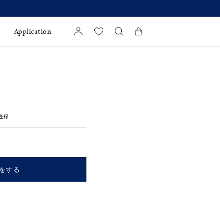
Application
カートに商品がありません。
l Jewelry
証
登録
ダルサービス
ダルリングの選び方
をする
キーワードで検索する