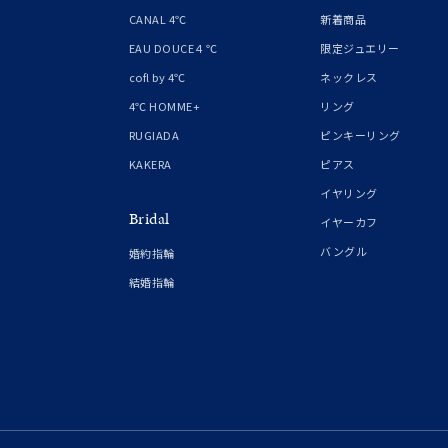
1月の
CANAL 4℃
新着商品
誕生石
7月の
EAU DOUCE４℃
限定ジュエリー
cofl by 4℃
ネックレス
しずく
4℃ HOMME+
リング
モチーフ
クロス
RUGIADA
ピンキーリング
KAKERA
ピアス
クリア
イヤリング
石の色
Bridal
レッド
イヤーカフ
バングル
婚約指輪
ファッションテイスト
フェミ
結婚指輪
着用シーン
オフィ
耳周り
コレクション
公式オ