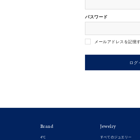
パスワード
人気検索キーワード
#ペア
メールアドレスを記憶
ブランド
ログ
カテゴリー
素材
プラチ
Brand
Jewelry
カラー
イエロ
4℃
すべてのジュエリー