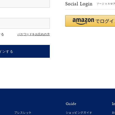
Social Login
ソーシャルロ
#ハーフエタニティリング
#エタニティ
#ダイヤモンド ネックレス
する
パスワードをお忘れの方
インする
ナ
K18
K10
K7
ゴールド
シルバー
ステ
Guide
I
ーカラー
ピンクカラー
ホワイトカラー
トリプルカラー
ブレスレット
ショッピングガイド
お