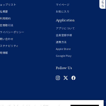
誕生石
6月の誕生石
ョップリスト
マイページ
月の誕生石
12月の誕生石
社概要
お気に入り
利用規約
Application
ムーン
フラワー
定商取引法
アプリについて
ライバシーポリシー
会員登録手順
問い合わせ
連携方法
イエロー
ブラウン
ステナビリティ
Apple Store
用情報
Google Play
シンプル
ユニセックス
Follow Us
結婚式
推し活
クション