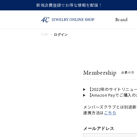
Brand
TOP
ログイン
ネックレス
ネックレスチェー
Online Shop
ン
ピンキーリング
ピアス
ショッピングガイド
Membership
会員の方
よくあるご質問
イヤーカフ
ブレスレット
ペアブレスレット
ペアネックレス
【2022年のサイトリニュ
【Amazon Payでご購入
誕生石
限定ジュエリー
メンバーズクラブとは別途新
連携方法は
こちら
時計
ジュエリーポーチ
ブライダルリングはこ
メールアドレス
ちら