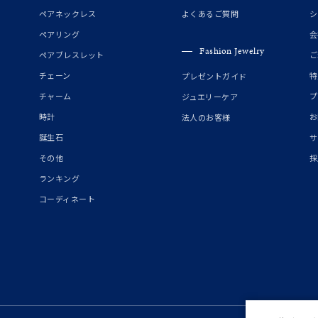
誕生石
2月の誕生石
3月の誕生石
4月の誕生石
5月の
ペアネックレス
よくあるご質問
シ
誕生石
8月の誕生石
9月の誕生石
10月の誕生石
11
ペアリング
会
Fashion Jewelry
ペアブレスレット
ご
リセット
絞り込んで検索する
ハート
一粒
三石
パヴェ
ライン
馬蹄
チェーン
特
プレゼントガイド
ダブルループ
星座
イニシャル
リボン
その他
チャーム
プ
ジュエリーケア
時計
お
法人のお客様
ホワイト
ピンク
パープル
ブルー
グリーン
誕生石
サ
マルチカラー
その他
採
ランキング
ニン
エレガント
カジュアル
フォーマル
モード
コーディネート
ス
ご褒美
記念日
誕生日
気分転換
デート
ジュエリー
腕周りジュエリー
ペアジュエリー
ベストセレ
ンラインショップ限定