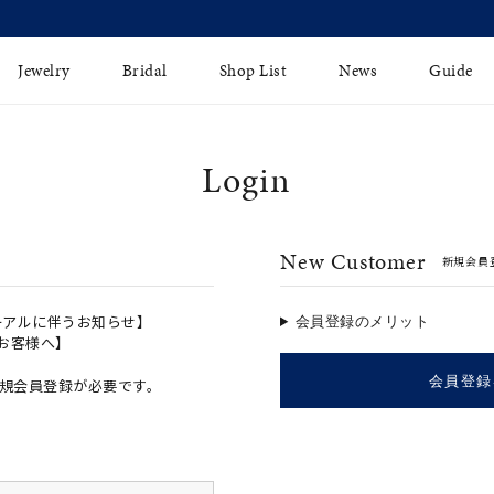
【価格改定のお知らせ 8月17日(月)より 】
Jewelry
Bridal
Shop List
News
Guide
Login
リング
Fashion Jewelry
Brida
イヤリング
プレゼントガイド
永久保
New Customer
新規会員
ジュエリーケア
ブライ
バングル
法人のお客様
ブライ
ペアリング
ーアルに伴うお知らせ】
会員登録のメリット
のお客様へ】
すべてのアイテム
会員登録
規会員登録が必要です。
アジャスター